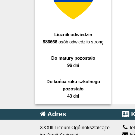
Licznik odwiedzin
986666
osób odwiedziło stronę
Do matury pozostało
96
dni
Do końca roku szkolnego
pozostało
43
dni
Adres
K
XXXIII Liceum Ogólnokształcące
te
im. Armii Krajowej
ko