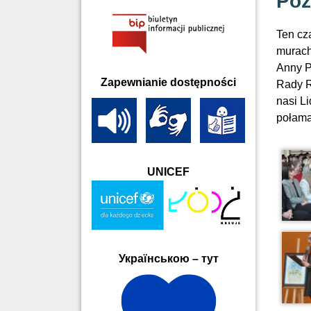
Poż
Ten cz
murach
Anny P
Zapewnianie dostępności
Rady R
nasi L
połama
UNICEF
Українською – тут