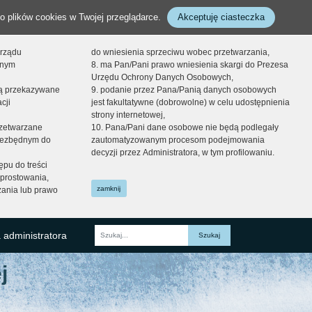
o plików cookies w Twojej przeglądarce.
Akceptuję ciasteczka
orządu
do wniesienia sprzeciwu wobec przetwarzania,
onym
8. ma Pan/Pani prawo wniesienia skargi do Prezesa
Urzędu Ochrony Danych Osobowych,
dą przekazywane
9. podanie przez Pana/Panią danych osobowych
cji
jest fakultatywne (dobrowolne) w celu udostępnienia
strony internetowej,
zetwarzane
10. Pana/Pani dane osobowe nie będą podlegały
niezbędnym do
zautomatyzowanym procesom podejmowania
decyzji przez Administratora, w tym profilowaniu.
ępu do treści
prostowania,
zamknij
zania lub prawo
 administratora
Fraza
j