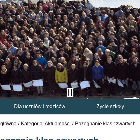
Dla uczniów i rodziców
Życie szkoły
 główna
Kategoria: Aktualności
Pożegnanie klas czwartych