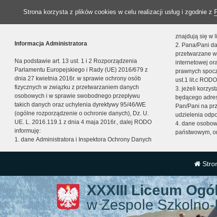
Strona korzysta z plików cookies w celu realizacji usług i zgodnie z
znajdują się w
Informacja Administratora
2. Pana/Pani da
przetwarzane w
Na podstawie art. 13 ust. 1 i 2 Rozporządzenia
internetowej o
Parlamentu Europejskiego i Rady (UE) 2016/679 z
prawnych spocz
dnia 27 kwietnia 2016r. w sprawie ochrony osób
ust.1 lit.c RODO
fizycznych w związku z przetwarzaniem danych
3. jeżeli korzy
osobowych i w sprawie swobodnego przepływu
będącego adres
takich danych oraz uchylenia dyrektywy 95/46/WE
Pan/Pani na pr
(ogólne rozporządzenie o ochronie danych), Dz. U.
udzielenia odp
UE. L. 2016.119.1 z dnia 4 maja 2016r., dalej RODO
4. dane osobo
informuję:
państwowym, or
1. dane Administratora i Inspektora Ochrony Danych
Stro
XXXIII Liceum Ogó
w Zespole Szkolno-