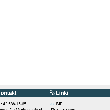
ontakt
Linki
l.: 42 688-15-65
BIP
ntakt@lo33.elodz.edu.pl