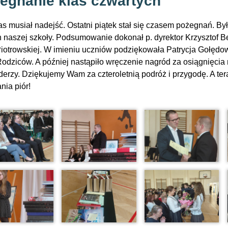
egnanie klas czwartych
as musiał nadejść. Ostatni piątek stał się czasem pożegnań. Był
 naszej szkoły. Podsumowanie dokonał p. dyrektor Krzysztof Be
iotrowskiej. W imieniu uczniów podziękowała Patrycja Gołędows
odziców. A później nastąpiło wręczenie nagród za osiągnięcia 
iderzy. Dziękujemy Wam za czteroletnią podróż i przygodę. A t
nia piór!