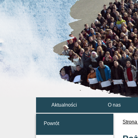
Aktualności
O nas
Strona
Powrót