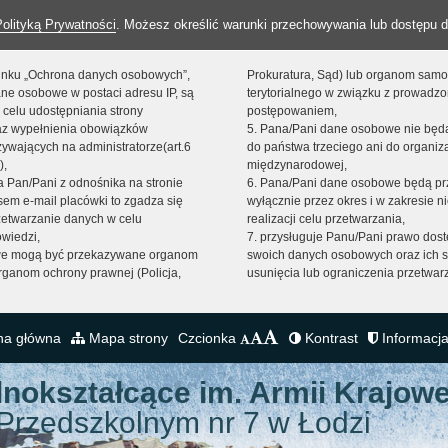
Polityką Prywatności
. Możesz określić warunki przechowywania lub dostępu d
 linku „Ochrona danych osobowych”,
Prokuratura, Sąd) lub organom sam
ne osobowe w postaci adresu IP, są
terytorialnego w związku z prowadz
 celu udostępniania strony
postępowaniem,
raz wypełnienia obowiązków
5. Pana/Pani dane osobowe nie bę
ywających na administratorze(art.6
do państwa trzeciego ani do organiza
),
międzynarodowej,
sta Pan/Pani z odnośnika na stronie
6. Pana/Pani dane osobowe będą pr
em e-mail placówki to zgadza się
wyłącznie przez okres i w zakresie 
zetwarzanie danych w celu
realizacji celu przetwarzania,
owiedzi,
7. przysługuje Panu/Pani prawo dost
we mogą być przekazywane organom
swoich danych osobowych oraz ich s
ganom ochrony prawnej (Policja,
usunięcia lub ograniczenia przetwar
na główna
Mapa strony
Czcionka
Kontrast
Informacja
lnokształcące
im. Armii Krajowe
Przedszkolnym nr 7 w Łodzi