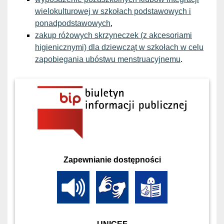
wielokulturowej w szkołach podstawowych i
ponadpodstawowych
,
zakup różowych skrzyneczek (z akcesoriami
higienicznymi) dla dziewcząt w szkołach w celu
zapobiegania ubóstwu menstruacyjnemu
.
Zapewnianie dostępności