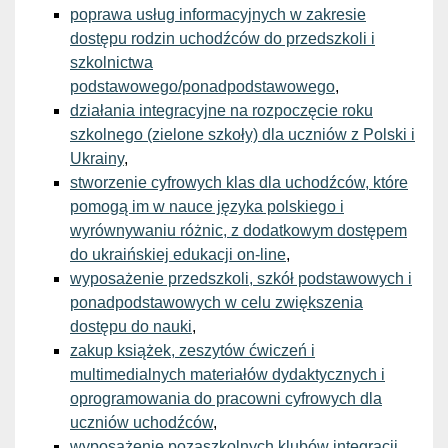
poprawa usług informacyjnych w zakresie
dostępu rodzin uchodźców do przedszkoli i
szkolnictwa
podstawowego/ponadpodstawowego
,
działania integracyjne na rozpoczęcie roku
szkolnego (zielone szkoły) dla uczniów z Polski i
Ukrainy
,
stworzenie cyfrowych klas dla uchodźców, które
pomogą im w nauce języka polskiego i
wyrównywaniu różnic, z dodatkowym dostępem
do ukraińskiej edukacji on-line
,
wyposażenie przedszkoli, szkół podstawowych i
ponadpodstawowych w celu zwiększenia
dostępu do nauki
,
zakup książek, zeszytów ćwiczeń i
multimedialnych materiałów dydaktycznych i
oprogramowania do pracowni cyfrowych dla
uczniów uchodźców
,
wyposażenie pozaszkolnych klubów integracji