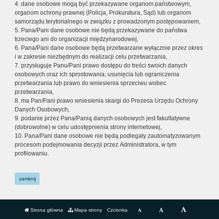
4. dane osobowe mogą być przekazywane organom państwowym,
organom ochrony prawnej (Policja, Prokuratura, Sąd) lub organom
samorządu terytorialnego w związku z prowadzonym postępowaniem,
5. Pana/Pani dane osobowe nie będą przekazywane do państwa
trzeciego ani do organizacji międzynarodowej,
6. Pana/Pani dane osobowe będą przetwarzane wyłącznie przez okres
i w zakresie niezbędnym do realizacji celu przetwarzania,
7. przysługuje Panu/Pani prawo dostępu do treści swoich danych
osobowych oraz ich sprostowania, usunięcia lub ograniczenia
przetwarzania lub prawo do wniesienia sprzeciwu wobec
przetwarzania,
8. ma Pan/Pani prawo wniesienia skargi do Prezesa Urzędu Ochrony
Danych Osobowych,
9. podanie przez Pana/Panią danych osobowych jest fakultatywne
(dobrowolne) w celu udostępnienia strony internetowej,
10. Pana/Pani dane osobowe nie będą podlegały zautomatyzowanym
procesom podejmowania decyzji przez Administratora, w tym
profilowaniu.
zamknij
Strona główna
Mapa strony
Czcionka