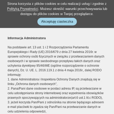
Strona korzysta z plików cookies w celu realizacji usług i zgodnie z
Polityką Prywatności
. Możesz określić warunki przechowywania lub
dostępu do plików cookies w Twojej przeglądarce.
Akceptuję ciasteczka
Informacja Administratora
Na podstawie art. 13 ust. 1 i 2 Rozporządzenia Parlamentu
Europejskiego i Rady (UE) 2016/679 z dnia 27 kwietnia 2016r. w
sprawie ochrony osób fizycznych w związku z przetwarzaniem danych
osobowych i w sprawie swobodnego przepływu takich danych oraz
uchylenia dyrektywy 95/46/WE (ogólne rozporządzenie o ochronie
danych), Dz. U. UE. L. 2016.119.1 z dnia 4 maja 2016r., dalej RODO
informuję:
1. dane Administratora i Inspektora Ochrony Danych znajdują się w
linku „Ochrona danych osobowych”,
2. Pana/Pani dane osobowe w postaci adresu IP, są przetwarzane w
celu udostępniania strony internetowej oraz wypełnienia obowiązków
prawnych spoczywających na administratorze(art.6 ust.1 lit.c RODO),
3. jeżeli korzysta Pan/Pani z odnośnika na stronie będącego adresem
e-mail placówki to zgadza się Pan/Pani na przetwarzanie danych w
celu udzielenia odpowiedzi,