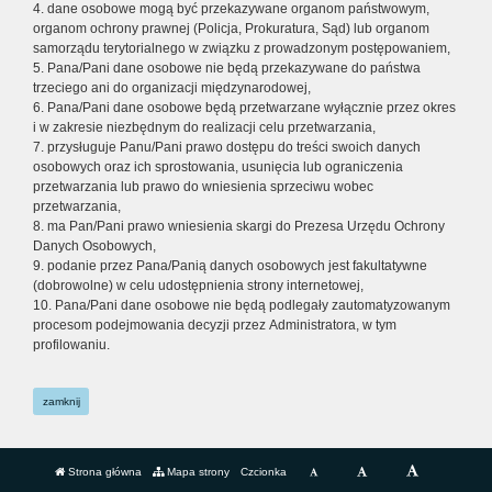
4. dane osobowe mogą być przekazywane organom państwowym,
organom ochrony prawnej (Policja, Prokuratura, Sąd) lub organom
samorządu terytorialnego w związku z prowadzonym postępowaniem,
5. Pana/Pani dane osobowe nie będą przekazywane do państwa
trzeciego ani do organizacji międzynarodowej,
6. Pana/Pani dane osobowe będą przetwarzane wyłącznie przez okres
i w zakresie niezbędnym do realizacji celu przetwarzania,
7. przysługuje Panu/Pani prawo dostępu do treści swoich danych
osobowych oraz ich sprostowania, usunięcia lub ograniczenia
przetwarzania lub prawo do wniesienia sprzeciwu wobec
przetwarzania,
8. ma Pan/Pani prawo wniesienia skargi do Prezesa Urzędu Ochrony
Danych Osobowych,
9. podanie przez Pana/Panią danych osobowych jest fakultatywne
(dobrowolne) w celu udostępnienia strony internetowej,
10. Pana/Pani dane osobowe nie będą podlegały zautomatyzowanym
procesom podejmowania decyzji przez Administratora, w tym
profilowaniu.
zamknij
Strona główna
Mapa strony
Czcionka