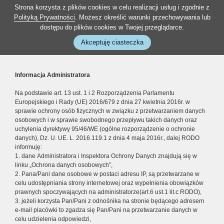
Strona korzysta z plików cookies w celu realizacji usług i zgodnie z
Polityką Prywatności
. Możesz określić warunki przechowywania lub
dostępu do plików cookies w Twojej przeglądarce.
Akceptuję ciasteczka
Informacja Administratora
Na podstawie art. 13 ust. 1 i 2 Rozporządzenia Parlamentu
Europejskiego i Rady (UE) 2016/679 z dnia 27 kwietnia 2016r. w
sprawie ochrony osób fizycznych w związku z przetwarzaniem danych
osobowych i w sprawie swobodnego przepływu takich danych oraz
uchylenia dyrektywy 95/46/WE (ogólne rozporządzenie o ochronie
danych), Dz. U. UE. L. 2016.119.1 z dnia 4 maja 2016r., dalej RODO
informuję:
1. dane Administratora i Inspektora Ochrony Danych znajdują się w
linku „Ochrona danych osobowych”,
2. Pana/Pani dane osobowe w postaci adresu IP, są przetwarzane w
celu udostępniania strony internetowej oraz wypełnienia obowiązków
prawnych spoczywających na administratorze(art.6 ust.1 lit.c RODO),
3. jeżeli korzysta Pan/Pani z odnośnika na stronie będącego adresem
e-mail placówki to zgadza się Pan/Pani na przetwarzanie danych w
celu udzielenia odpowiedzi,