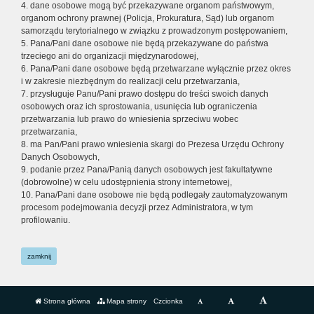
4. dane osobowe mogą być przekazywane organom państwowym,
organom ochrony prawnej (Policja, Prokuratura, Sąd) lub organom
samorządu terytorialnego w związku z prowadzonym postępowaniem,
5. Pana/Pani dane osobowe nie będą przekazywane do państwa
trzeciego ani do organizacji międzynarodowej,
6. Pana/Pani dane osobowe będą przetwarzane wyłącznie przez okres
i w zakresie niezbędnym do realizacji celu przetwarzania,
7. przysługuje Panu/Pani prawo dostępu do treści swoich danych
osobowych oraz ich sprostowania, usunięcia lub ograniczenia
przetwarzania lub prawo do wniesienia sprzeciwu wobec
przetwarzania,
8. ma Pan/Pani prawo wniesienia skargi do Prezesa Urzędu Ochrony
Danych Osobowych,
9. podanie przez Pana/Panią danych osobowych jest fakultatywne
(dobrowolne) w celu udostępnienia strony internetowej,
10. Pana/Pani dane osobowe nie będą podlegały zautomatyzowanym
procesom podejmowania decyzji przez Administratora, w tym
profilowaniu.
zamknij
Strona główna
Mapa strony
Czcionka