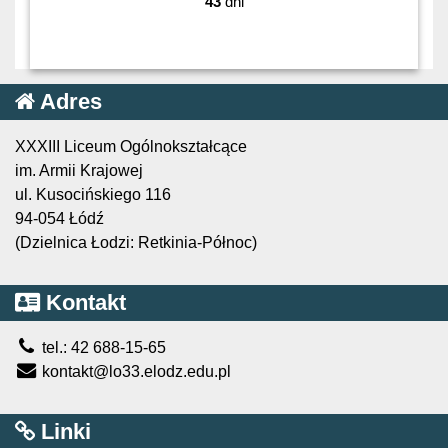
43
dni
Adres
XXXIII Liceum Ogólnokształcące
im. Armii Krajowej
ul. Kusocińskiego 116
94-054 Łódź
(Dzielnica Łodzi: Retkinia-Północ)
Kontakt
tel.: 42 688-15-65
kontakt@lo33.elodz.edu.pl
Linki