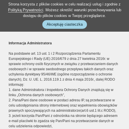
Strona korzysta z plików cookies w celu realizacji usług i zgodnie z
Polityką Prywatności
. Możesz określić warunki przechowywania lub
dostępu do plików cookies w Twojej przeglądarce.
Akceptuję ciasteczka
Informacja Administratora
Na podstawie art. 13 ust. 1 i 2 Rozporządzenia Parlamentu
Europejskiego i Rady (UE) 2016/679 z dnia 27 kwietnia 2016r. w
sprawie ochrony osób fizycznych w związku z przetwarzaniem danych
osobowych i w sprawie swobodnego przepływu takich danych oraz
uchylenia dyrektywy 95/46/WE (ogólne rozporządzenie o ochronie
danych), Dz. U. UE. L. 2016.119.1 z dnia 4 maja 2016r., dalej RODO
informuję:
1. dane Administratora i Inspektora Ochrony Danych znajdują się w
linku „Ochrona danych osobowych”,
2. Pana/Pani dane osobowe w postaci adresu IP, są przetwarzane w
celu udostępniania strony internetowej oraz wypełnienia obowiązków
prawnych spoczywających na administratorze(art.6 ust.1 lit.c RODO),
3. jeżeli korzysta Pan/Pani z odnośnika na stronie będącego adresem
e-mail placówki to zgadza się Pan/Pani na przetwarzanie danych w
celu udzielenia odpowiedzi,