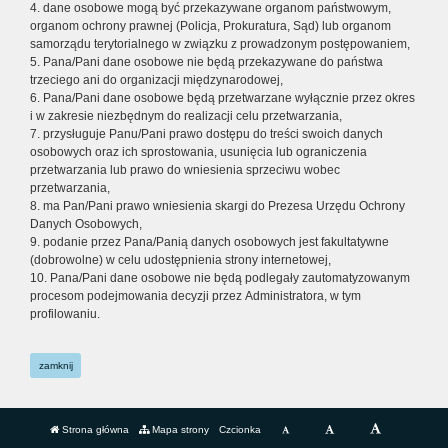
4. dane osobowe mogą być przekazywane organom państwowym,
organom ochrony prawnej (Policja, Prokuratura, Sąd) lub organom
samorządu terytorialnego w związku z prowadzonym postępowaniem,
5. Pana/Pani dane osobowe nie będą przekazywane do państwa
trzeciego ani do organizacji międzynarodowej,
6. Pana/Pani dane osobowe będą przetwarzane wyłącznie przez okres
i w zakresie niezbędnym do realizacji celu przetwarzania,
7. przysługuje Panu/Pani prawo dostępu do treści swoich danych
osobowych oraz ich sprostowania, usunięcia lub ograniczenia
przetwarzania lub prawo do wniesienia sprzeciwu wobec
przetwarzania,
8. ma Pan/Pani prawo wniesienia skargi do Prezesa Urzędu Ochrony
Danych Osobowych,
9. podanie przez Pana/Panią danych osobowych jest fakultatywne
(dobrowolne) w celu udostępnienia strony internetowej,
10. Pana/Pani dane osobowe nie będą podlegały zautomatyzowanym
procesom podejmowania decyzji przez Administratora, w tym
profilowaniu.
zamknij
Strona główna
Mapa strony
Czcionka