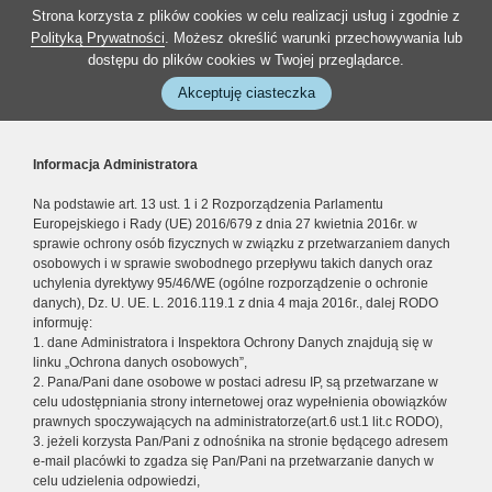
Strona korzysta z plików cookies w celu realizacji usług i zgodnie z
Polityką Prywatności
. Możesz określić warunki przechowywania lub
dostępu do plików cookies w Twojej przeglądarce.
Akceptuję ciasteczka
Informacja Administratora
Na podstawie art. 13 ust. 1 i 2 Rozporządzenia Parlamentu
Europejskiego i Rady (UE) 2016/679 z dnia 27 kwietnia 2016r. w
sprawie ochrony osób fizycznych w związku z przetwarzaniem danych
osobowych i w sprawie swobodnego przepływu takich danych oraz
uchylenia dyrektywy 95/46/WE (ogólne rozporządzenie o ochronie
danych), Dz. U. UE. L. 2016.119.1 z dnia 4 maja 2016r., dalej RODO
informuję:
1. dane Administratora i Inspektora Ochrony Danych znajdują się w
linku „Ochrona danych osobowych”,
2. Pana/Pani dane osobowe w postaci adresu IP, są przetwarzane w
celu udostępniania strony internetowej oraz wypełnienia obowiązków
prawnych spoczywających na administratorze(art.6 ust.1 lit.c RODO),
3. jeżeli korzysta Pan/Pani z odnośnika na stronie będącego adresem
e-mail placówki to zgadza się Pan/Pani na przetwarzanie danych w
celu udzielenia odpowiedzi,