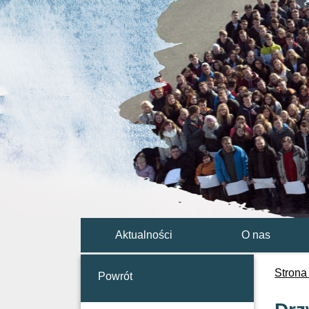
Aktualności
O nas
Strona
Powrót