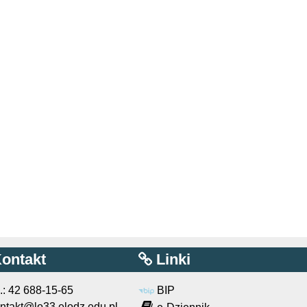
ontakt
Linki
l.: 42 688-15-65
BIP
ntakt@lo33.elodz.edu.pl