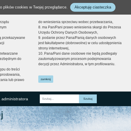
o plików cookies w Twojej przeglądarce.
Akceptuję ciasteczka
orządu
do wniesienia sprzeciwu wobec przetwarzania,
onym
8. ma Pan/Pani prawo wniesienia skargi do Prezesa
Urzędu Ochrony Danych Osobowych,
dą przekazywane
9. podanie przez Pana/Panią danych osobowych
cji
jest fakultatywne (dobrowolne) w celu udostępnienia
strony internetowej,
zetwarzane
10. Pana/Pani dane osobowe nie będą podlegały
niezbędnym do
zautomatyzowanym procesom podejmowania
decyzji przez Administratora, w tym profilowaniu.
ępu do treści
prostowania,
zamknij
zania lub prawo
 administratora
Fraza
j