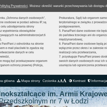
Polityką Prywatności
. Możesz określić warunki przechowywania lub dostępu d
 linku „Ochrona danych osobowych”,
Prokuratura, Sąd) lub organom sam
ne osobowe w postaci adresu IP, są
terytorialnego w związku z prowadz
 celu udostępniania strony
postępowaniem,
raz wypełnienia obowiązków
5. Pana/Pani dane osobowe nie bę
ywających na administratorze(art.6
do państwa trzeciego ani do organiza
),
międzynarodowej,
sta Pan/Pani z odnośnika na stronie
6. Pana/Pani dane osobowe będą pr
em e-mail placówki to zgadza się
wyłącznie przez okres i w zakresie 
zetwarzanie danych w celu
realizacji celu przetwarzania,
owiedzi,
7. przysługuje Panu/Pani prawo dost
we mogą być przekazywane organom
swoich danych osobowych oraz ich s
ganom ochrony prawnej (Policja,
usunięcia lub ograniczenia przetwar
na główna
Mapa strony
Czcionka
Kontrast
Informacja
lnokształcące
im. Armii Krajowe
Przedszkolnym nr 7 w Łodzi