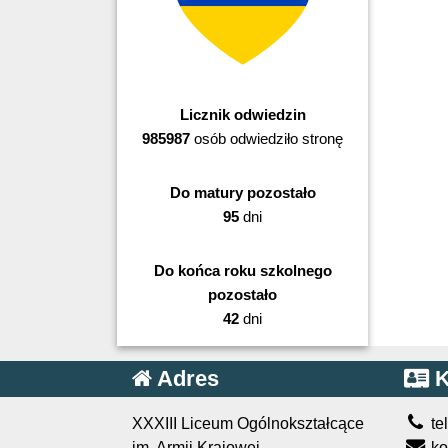
Licznik odwiedzin
985987
osób odwiedziło stronę
Do matury pozostało
95
dni
Do końca roku szkolnego
pozostało
42
dni
Adres
K
XXXIII Liceum Ogólnokształcące
te
im. Armii Krajowej
ko