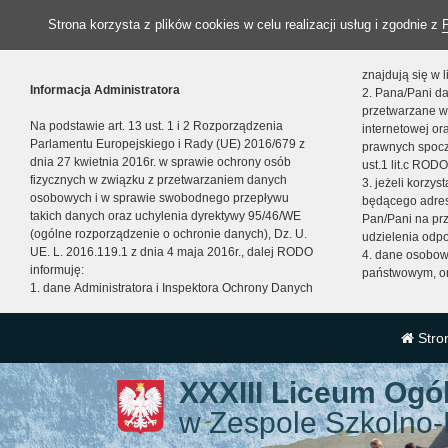
Strona korzysta z plików cookies w celu realizacji usług i zgodnie z
znajdują się w
Informacja Administratora
2. Pana/Pani da
przetwarzane w
Na podstawie art. 13 ust. 1 i 2 Rozporządzenia
internetowej o
Parlamentu Europejskiego i Rady (UE) 2016/679 z
prawnych spocz
dnia 27 kwietnia 2016r. w sprawie ochrony osób
ust.1 lit.c RODO
fizycznych w związku z przetwarzaniem danych
3. jeżeli korzy
osobowych i w sprawie swobodnego przepływu
będącego adres
takich danych oraz uchylenia dyrektywy 95/46/WE
Pan/Pani na pr
(ogólne rozporządzenie o ochronie danych), Dz. U.
udzielenia odp
UE. L. 2016.119.1 z dnia 4 maja 2016r., dalej RODO
4. dane osobo
informuję:
państwowym, or
1. dane Administratora i Inspektora Ochrony Danych
Stro
XXXIII Liceum Ogó
w Zespole Szkolno-