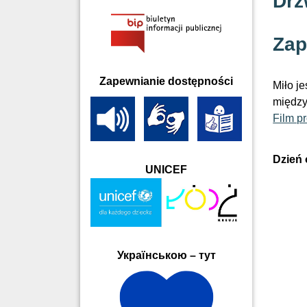
Drz
Zap
Zapewnianie dostępności
Miło j
między
Film p
Dzień 
UNICEF
Українською – тут