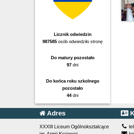
Licznik odwiedzin
987585
osób odwiedziło stronę
Do matury pozostało
97
dni
Do końca roku szkolnego
pozostało
44
dni
Adres
K
XXXIII Liceum Ogólnokształcące
te
im. Armii Krajowej
ko