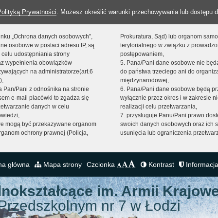
Polityką Prywatności
. Możesz określić warunki przechowywania lub dostępu d
 linku „Ochrona danych osobowych”,
Prokuratura, Sąd) lub organom sam
ne osobowe w postaci adresu IP, są
terytorialnego w związku z prowadz
 celu udostępniania strony
postępowaniem,
raz wypełnienia obowiązków
5. Pana/Pani dane osobowe nie bę
ywających na administratorze(art.6
do państwa trzeciego ani do organiza
),
międzynarodowej,
sta Pan/Pani z odnośnika na stronie
6. Pana/Pani dane osobowe będą pr
em e-mail placówki to zgadza się
wyłącznie przez okres i w zakresie 
zetwarzanie danych w celu
realizacji celu przetwarzania,
owiedzi,
7. przysługuje Panu/Pani prawo dost
we mogą być przekazywane organom
swoich danych osobowych oraz ich s
ganom ochrony prawnej (Policja,
usunięcia lub ograniczenia przetwar
na główna
Mapa strony
Czcionka
Kontrast
Informacja
lnokształcące
im. Armii Krajowe
Przedszkolnym nr 7 w Łodzi