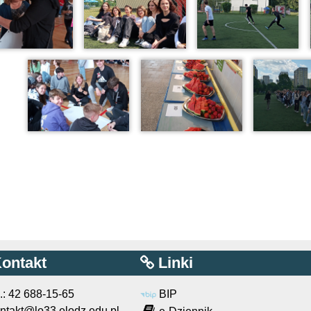
ontakt
Linki
l.: 42 688-15-65
BIP
ntakt@lo33.elodz.edu.pl