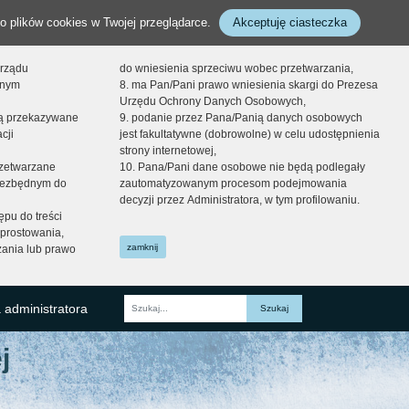
o plików cookies w Twojej przeglądarce.
Akceptuję ciasteczka
orządu
do wniesienia sprzeciwu wobec przetwarzania,
onym
8. ma Pan/Pani prawo wniesienia skargi do Prezesa
Urzędu Ochrony Danych Osobowych,
dą przekazywane
9. podanie przez Pana/Panią danych osobowych
cji
jest fakultatywne (dobrowolne) w celu udostępnienia
strony internetowej,
zetwarzane
10. Pana/Pani dane osobowe nie będą podlegały
niezbędnym do
zautomatyzowanym procesom podejmowania
decyzji przez Administratora, w tym profilowaniu.
ępu do treści
prostowania,
zamknij
zania lub prawo
 administratora
Fraza
j