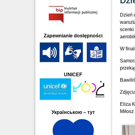
Dzi
Dzień 
warszt
scenki
Zapewnianie dostępności
aerobik
W fina
Samorz
przeką
UNICEF
Bawili
Zdjęci
Eliza 
Miłosz
Українською – тут