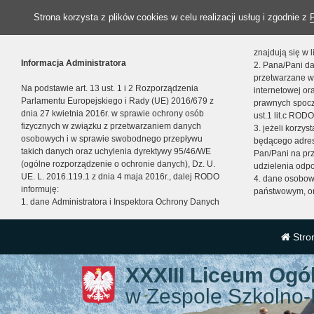
Strona korzysta z plików cookies w celu realizacji usług i zgodnie z
znajdują się w
Informacja Administratora
2. Pana/Pani da
przetwarzane w
Na podstawie art. 13 ust. 1 i 2 Rozporządzenia
internetowej o
Parlamentu Europejskiego i Rady (UE) 2016/679 z
prawnych spocz
dnia 27 kwietnia 2016r. w sprawie ochrony osób
ust.1 lit.c RODO
fizycznych w związku z przetwarzaniem danych
3. jeżeli korzy
osobowych i w sprawie swobodnego przepływu
będącego adres
takich danych oraz uchylenia dyrektywy 95/46/WE
Pan/Pani na pr
(ogólne rozporządzenie o ochronie danych), Dz. U.
udzielenia odp
UE. L. 2016.119.1 z dnia 4 maja 2016r., dalej RODO
4. dane osobo
informuję:
państwowym, or
1. dane Administratora i Inspektora Ochrony Danych
Stro
XXXIII Liceum Ogó
w Zespole Szkolno-