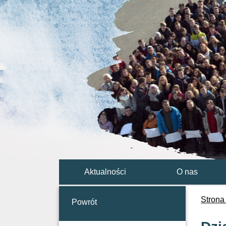
Aktualności
O nas
Strona
Powrót