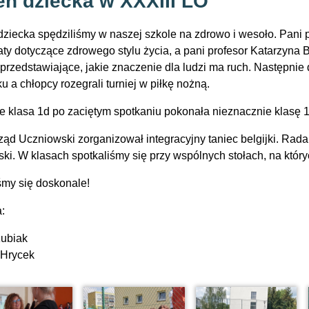
eń dziecka w XXXIII LO
dziecka spędziliśmy w naszej szkole na zdrowo i wesoło. Pani
aty dotyczące zdrowego stylu życia, a pani profesor Katarzyna
 przedstawiające, jakie znaczenie dla ludzi ma ruch. Następnie
u a chłopcy rozegrali turniej w piłkę nożną.
le klasa 1d po zaciętym spotkaniu pokonała nieznacznie klasę 1
ąd Uczniowski zorganizował integracyjny taniec belgijki. Rad
ski. W klasach spotkaliśmy się przy wspólnych stołach, na któr
śmy się doskonale!
a:
Kubiak
 Hrycek