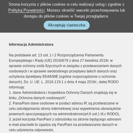
Strona korzysta z plików cookies w celu realizacji usług i zgodnie z
Polityką Prywatności
. Możesz określić warunki przechowywania lub
dostępu do plików cookies w Twojej przeglądarce.
Akceptuję ciasteczka
Informacja Administratora
Na podstawie art. 13 ust. 1 i 2 Rozporządzenia Parlamentu
Europejskiego i Rady (UE) 2016/679 z dnia 27 kwietnia 2016r. w
sprawie ochrony osób fizycznych w związku z przetwarzaniem danych
osobowych i w sprawie swobodnego przepływu takich danych oraz
uchylenia dyrektywy 95/46/WE (ogólne rozporządzenie o ochronie
danych), Dz. U. UE. L. 2016.119.1 z dnia 4 maja 2016r., dalej RODO
informuję:
1. dane Administratora i Inspektora Ochrony Danych znajdują się w
linku „Ochrona danych osobowych”,
2. Pana/Pani dane osobowe w postaci adresu IP, są przetwarzane w
celu udostępniania strony internetowej oraz wypełnienia obowiązków
prawnych spoczywających na administratorze(art.6 ust.1 lit.c RODO),
3. jeżeli korzysta Pan/Pani z odnośnika na stronie będącego adresem
e-mail placówki to zgadza się Pan/Pani na przetwarzanie danych w
celu udzielenia odpowiedzi,