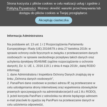
Strona korzysta z plików cookies w celu realizacji usług i zgodnie z
Polityką Prywatności
. Możesz określić warunki przechowywania lub
dostępu do plików cookies w Twojej przeglądarce.
Akceptuję ciasteczka
Informacja Administratora
Na podstawie art. 13 ust. 1 i 2 Rozporządzenia Parlamentu
Europejskiego i Rady (UE) 2016/679 z dnia 27 kwietnia 2016r. w
sprawie ochrony osób fizycznych w związku z przetwarzaniem danych
osobowych i w sprawie swobodnego przepływu takich danych oraz
uchylenia dyrektywy 95/46/WE (ogólne rozporządzenie o ochronie
danych), Dz. U. UE. L. 2016.119.1 z dnia 4 maja 2016r., dalej RODO
informuję:
1. dane Administratora i Inspektora Ochrony Danych znajdują się w
linku „Ochrona danych osobowych”,
2. Pana/Pani dane osobowe w postaci adresu IP, są przetwarzane w
celu udostępniania strony internetowej oraz wypełnienia obowiązków
prawnych spoczywających na administratorze(art.6 ust.1 lit.c RODO),
3. jeżeli korzysta Pan/Pani z odnośnika na stronie będącego adresem
e-mail placówki to zgadza się Pan/Pani na przetwarzanie danych w
celu udzielenia odpowiedzi,