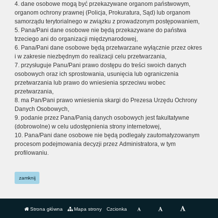
4. dane osobowe mogą być przekazywane organom państwowym,
organom ochrony prawnej (Policja, Prokuratura, Sąd) lub organom
samorządu terytorialnego w związku z prowadzonym postępowaniem,
5. Pana/Pani dane osobowe nie będą przekazywane do państwa
trzeciego ani do organizacji międzynarodowej,
6. Pana/Pani dane osobowe będą przetwarzane wyłącznie przez okres
i w zakresie niezbędnym do realizacji celu przetwarzania,
7. przysługuje Panu/Pani prawo dostępu do treści swoich danych
osobowych oraz ich sprostowania, usunięcia lub ograniczenia
przetwarzania lub prawo do wniesienia sprzeciwu wobec
przetwarzania,
8. ma Pan/Pani prawo wniesienia skargi do Prezesa Urzędu Ochrony
Danych Osobowych,
9. podanie przez Pana/Panią danych osobowych jest fakultatywne
(dobrowolne) w celu udostępnienia strony internetowej,
10. Pana/Pani dane osobowe nie będą podlegały zautomatyzowanym
procesom podejmowania decyzji przez Administratora, w tym
profilowaniu.
zamknij
Strona główna
Mapa strony
Czcionka