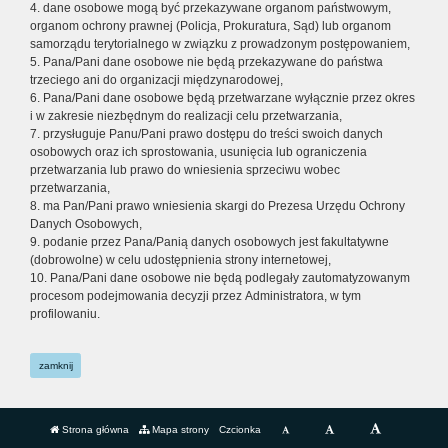
4. dane osobowe mogą być przekazywane organom państwowym,
organom ochrony prawnej (Policja, Prokuratura, Sąd) lub organom
samorządu terytorialnego w związku z prowadzonym postępowaniem,
5. Pana/Pani dane osobowe nie będą przekazywane do państwa
trzeciego ani do organizacji międzynarodowej,
6. Pana/Pani dane osobowe będą przetwarzane wyłącznie przez okres
i w zakresie niezbędnym do realizacji celu przetwarzania,
7. przysługuje Panu/Pani prawo dostępu do treści swoich danych
osobowych oraz ich sprostowania, usunięcia lub ograniczenia
przetwarzania lub prawo do wniesienia sprzeciwu wobec
przetwarzania,
8. ma Pan/Pani prawo wniesienia skargi do Prezesa Urzędu Ochrony
Danych Osobowych,
9. podanie przez Pana/Panią danych osobowych jest fakultatywne
(dobrowolne) w celu udostępnienia strony internetowej,
10. Pana/Pani dane osobowe nie będą podlegały zautomatyzowanym
procesom podejmowania decyzji przez Administratora, w tym
profilowaniu.
zamknij
Strona główna
Mapa strony
Czcionka