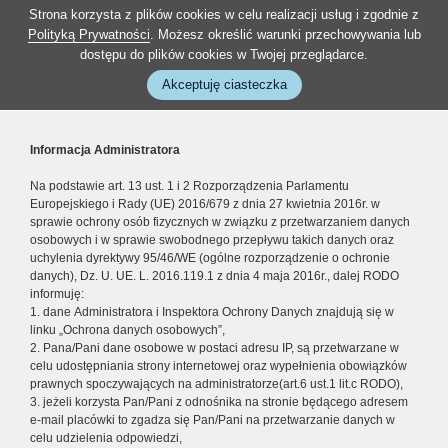
Strona korzysta z plików cookies w celu realizacji usług i zgodnie z
Polityką Prywatności
. Możesz określić warunki przechowywania lub
dostępu do plików cookies w Twojej przeglądarce.
Akceptuję ciasteczka
Informacja Administratora
Na podstawie art. 13 ust. 1 i 2 Rozporządzenia Parlamentu
Europejskiego i Rady (UE) 2016/679 z dnia 27 kwietnia 2016r. w
sprawie ochrony osób fizycznych w związku z przetwarzaniem danych
osobowych i w sprawie swobodnego przepływu takich danych oraz
uchylenia dyrektywy 95/46/WE (ogólne rozporządzenie o ochronie
danych), Dz. U. UE. L. 2016.119.1 z dnia 4 maja 2016r., dalej RODO
informuję:
1. dane Administratora i Inspektora Ochrony Danych znajdują się w
linku „Ochrona danych osobowych”,
2. Pana/Pani dane osobowe w postaci adresu IP, są przetwarzane w
celu udostępniania strony internetowej oraz wypełnienia obowiązków
prawnych spoczywających na administratorze(art.6 ust.1 lit.c RODO),
3. jeżeli korzysta Pan/Pani z odnośnika na stronie będącego adresem
e-mail placówki to zgadza się Pan/Pani na przetwarzanie danych w
celu udzielenia odpowiedzi,