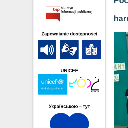
Poc
har
Zapewnianie dostępności
UNICEF
Українською – тут