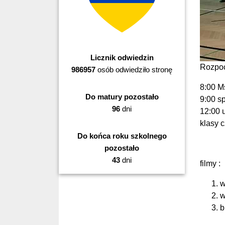
Licznik odwiedzin
Rozpoc
986957
osób odwiedziło stronę
8:00 M
Do matury pozostało
9:00 s
96
dni
12:00 
klasy 
Do końca roku szkolnego
pozostało
43
dni
filmy :
w
w
b