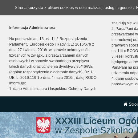
Strona korzysta z plików cookies w celu realizacji usług i zgodnie z
znajdują się w
Informacja Administratora
2. Pana/Pani da
przetwarzane w
Na podstawie art. 13 ust. 1 i 2 Rozporządzenia
internetowej o
Parlamentu Europejskiego i Rady (UE) 2016/679 z
prawnych spocz
dnia 27 kwietnia 2016r. w sprawie ochrony osób
ust.1 lit.c RODO
fizycznych w związku z przetwarzaniem danych
3. jeżeli korzy
osobowych i w sprawie swobodnego przepływu
będącego adres
takich danych oraz uchylenia dyrektywy 95/46/WE
Pan/Pani na pr
(ogólne rozporządzenie o ochronie danych), Dz. U.
udzielenia odp
UE. L. 2016.119.1 z dnia 4 maja 2016r., dalej RODO
4. dane osobo
informuję:
państwowym, or
1. dane Administratora i Inspektora Ochrony Danych
Stro
XXXIII Liceum Ogó
w Zespole Szkolno-