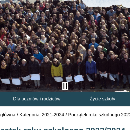
Dla uczniów i rodziców
Życie szkoły
 główna
Kategoria: 2021-2024
Początek roku szkolnego 202