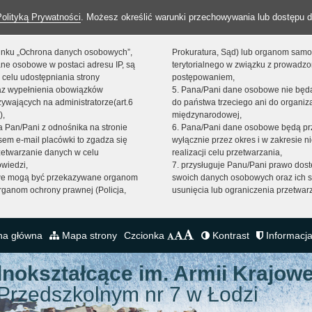
Polityką Prywatności
. Możesz określić warunki przechowywania lub dostępu d
 linku „Ochrona danych osobowych”,
Prokuratura, Sąd) lub organom sam
ne osobowe w postaci adresu IP, są
terytorialnego w związku z prowadz
 celu udostępniania strony
postępowaniem,
raz wypełnienia obowiązków
5. Pana/Pani dane osobowe nie bę
ywających na administratorze(art.6
do państwa trzeciego ani do organiza
),
międzynarodowej,
sta Pan/Pani z odnośnika na stronie
6. Pana/Pani dane osobowe będą pr
em e-mail placówki to zgadza się
wyłącznie przez okres i w zakresie 
zetwarzanie danych w celu
realizacji celu przetwarzania,
owiedzi,
7. przysługuje Panu/Pani prawo dost
we mogą być przekazywane organom
swoich danych osobowych oraz ich s
ganom ochrony prawnej (Policja,
usunięcia lub ograniczenia przetwar
na główna
Mapa strony
Czcionka
Kontrast
Informacja
lnokształcące
im. Armii Krajowe
Przedszkolnym nr 7 w Łodzi