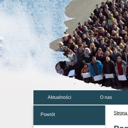
Aktualności
O nas
Strona
Powrót