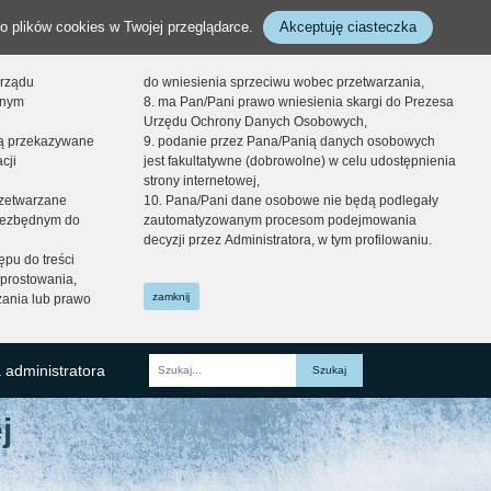
o plików cookies w Twojej przeglądarce.
Akceptuję ciasteczka
orządu
do wniesienia sprzeciwu wobec przetwarzania,
onym
8. ma Pan/Pani prawo wniesienia skargi do Prezesa
Urzędu Ochrony Danych Osobowych,
dą przekazywane
9. podanie przez Pana/Panią danych osobowych
cji
jest fakultatywne (dobrowolne) w celu udostępnienia
strony internetowej,
zetwarzane
10. Pana/Pani dane osobowe nie będą podlegały
niezbędnym do
zautomatyzowanym procesom podejmowania
decyzji przez Administratora, w tym profilowaniu.
ępu do treści
prostowania,
zamknij
zania lub prawo
 administratora
Fraza
j