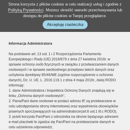
Strona korzysta z plików cookies w celu realizacji usług i zgodnie z
Polityką Prywatności
. Możesz określić warunki przechowywania lub
dostępu do plików cookies w Twojej przeglądarce.
Akceptuję ciasteczka
Informacja Administratora
Na podstawie art. 13 ust. 1 i 2 Rozporządzenia Parlamentu
Europejskiego i Rady (UE) 2016/679 z dnia 27 kwietnia 2016r. w
sprawie ochrony osób fizycznych w związku z przetwarzaniem danych
osobowych i w sprawie swobodnego przepływu takich danych oraz
uchylenia dyrektywy 95/46/WE (ogólne rozporządzenie o ochronie
danych), Dz. U. UE. L. 2016.119.1 z dnia 4 maja 2016r., dalej RODO
informuję:
1. dane Administratora i Inspektora Ochrony Danych znajdują się w
linku „Ochrona danych osobowych”,
2. Pana/Pani dane osobowe w postaci adresu IP, są przetwarzane w
celu udostępniania strony internetowej oraz wypełnienia obowiązków
prawnych spoczywających na administratorze(art.6 ust.1 lit.c RODO),
3. jeżeli korzysta Pan/Pani z odnośnika na stronie będącego adresem
e-mail placówki to zgadza się Pan/Pani na przetwarzanie danych w
celu udzielenia odpowiedzi,