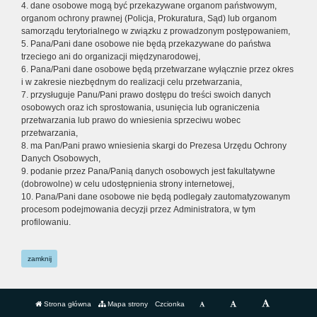
4. dane osobowe mogą być przekazywane organom państwowym,
organom ochrony prawnej (Policja, Prokuratura, Sąd) lub organom
samorządu terytorialnego w związku z prowadzonym postępowaniem,
5. Pana/Pani dane osobowe nie będą przekazywane do państwa
trzeciego ani do organizacji międzynarodowej,
6. Pana/Pani dane osobowe będą przetwarzane wyłącznie przez okres
i w zakresie niezbędnym do realizacji celu przetwarzania,
7. przysługuje Panu/Pani prawo dostępu do treści swoich danych
osobowych oraz ich sprostowania, usunięcia lub ograniczenia
przetwarzania lub prawo do wniesienia sprzeciwu wobec
przetwarzania,
8. ma Pan/Pani prawo wniesienia skargi do Prezesa Urzędu Ochrony
Danych Osobowych,
9. podanie przez Pana/Panią danych osobowych jest fakultatywne
(dobrowolne) w celu udostępnienia strony internetowej,
10. Pana/Pani dane osobowe nie będą podlegały zautomatyzowanym
procesom podejmowania decyzji przez Administratora, w tym
profilowaniu.
zamknij
Strona główna
Mapa strony
Czcionka