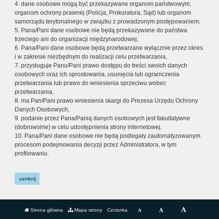
4. dane osobowe mogą być przekazywane organom państwowym,
organom ochrony prawnej (Policja, Prokuratura, Sąd) lub organom
samorządu terytorialnego w związku z prowadzonym postępowaniem,
5. Pana/Pani dane osobowe nie będą przekazywane do państwa
trzeciego ani do organizacji międzynarodowej,
6. Pana/Pani dane osobowe będą przetwarzane wyłącznie przez okres
i w zakresie niezbędnym do realizacji celu przetwarzania,
7. przysługuje Panu/Pani prawo dostępu do treści swoich danych
osobowych oraz ich sprostowania, usunięcia lub ograniczenia
przetwarzania lub prawo do wniesienia sprzeciwu wobec
przetwarzania,
8. ma Pan/Pani prawo wniesienia skargi do Prezesa Urzędu Ochrony
Danych Osobowych,
9. podanie przez Pana/Panią danych osobowych jest fakultatywne
(dobrowolne) w celu udostępnienia strony internetowej,
10. Pana/Pani dane osobowe nie będą podlegały zautomatyzowanym
procesom podejmowania decyzji przez Administratora, w tym
profilowaniu.
zamknij
Strona główna
Mapa strony
Czcionka