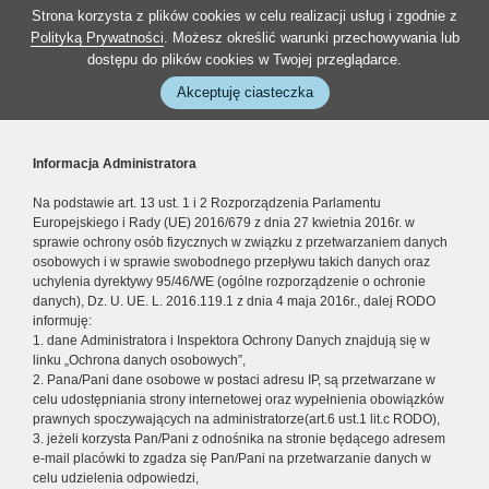
Strona korzysta z plików cookies w celu realizacji usług i zgodnie z
Polityką Prywatności
. Możesz określić warunki przechowywania lub
dostępu do plików cookies w Twojej przeglądarce.
Akceptuję ciasteczka
Informacja Administratora
Na podstawie art. 13 ust. 1 i 2 Rozporządzenia Parlamentu
Europejskiego i Rady (UE) 2016/679 z dnia 27 kwietnia 2016r. w
sprawie ochrony osób fizycznych w związku z przetwarzaniem danych
osobowych i w sprawie swobodnego przepływu takich danych oraz
uchylenia dyrektywy 95/46/WE (ogólne rozporządzenie o ochronie
danych), Dz. U. UE. L. 2016.119.1 z dnia 4 maja 2016r., dalej RODO
informuję:
1. dane Administratora i Inspektora Ochrony Danych znajdują się w
linku „Ochrona danych osobowych”,
2. Pana/Pani dane osobowe w postaci adresu IP, są przetwarzane w
celu udostępniania strony internetowej oraz wypełnienia obowiązków
prawnych spoczywających na administratorze(art.6 ust.1 lit.c RODO),
3. jeżeli korzysta Pan/Pani z odnośnika na stronie będącego adresem
e-mail placówki to zgadza się Pan/Pani na przetwarzanie danych w
celu udzielenia odpowiedzi,