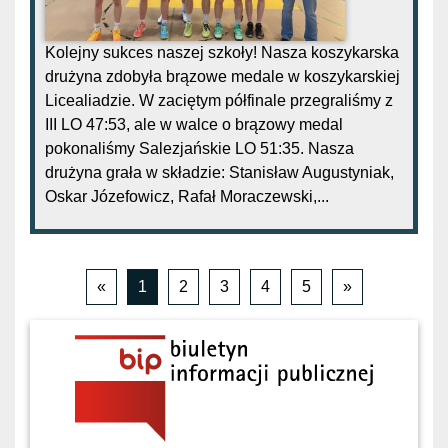
Kolejny sukces naszej szkoły! Nasza koszykarska
drużyna zdobyła brązowe medale w koszykarskiej
Licealiadzie. W zaciętym półfinale przegraliśmy z
III LO 47:53, ale w walce o brązowy medal
pokonaliśmy Salezjańskie LO 51:35. Nasza
drużyna grała w składzie: Stanisław Augustyniak,
Oskar Józefowicz, Rafał Moraczewski,...
«
1
2
3
4
5
»