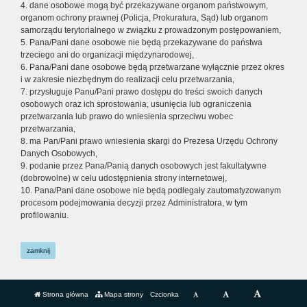
4. dane osobowe mogą być przekazywane organom państwowym,
organom ochrony prawnej (Policja, Prokuratura, Sąd) lub organom
samorządu terytorialnego w związku z prowadzonym postępowaniem,
5. Pana/Pani dane osobowe nie będą przekazywane do państwa
trzeciego ani do organizacji międzynarodowej,
6. Pana/Pani dane osobowe będą przetwarzane wyłącznie przez okres
i w zakresie niezbędnym do realizacji celu przetwarzania,
7. przysługuje Panu/Pani prawo dostępu do treści swoich danych
osobowych oraz ich sprostowania, usunięcia lub ograniczenia
przetwarzania lub prawo do wniesienia sprzeciwu wobec
przetwarzania,
8. ma Pan/Pani prawo wniesienia skargi do Prezesa Urzędu Ochrony
Danych Osobowych,
9. podanie przez Pana/Panią danych osobowych jest fakultatywne
(dobrowolne) w celu udostępnienia strony internetowej,
10. Pana/Pani dane osobowe nie będą podlegały zautomatyzowanym
procesom podejmowania decyzji przez Administratora, w tym
profilowaniu.
zamknij
Strona główna
Mapa strony
Czcionka