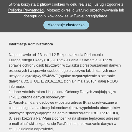
Strona korzysta z plików cookies w celu realizacji usług i zgodnie z
Polityką Prywatności
. Możesz określić warunki przechowywania lub
dostępu do plików cookies w Twojej przeglądarce.
Akceptuję ciasteczka
Informacja Administratora
Na podstawie art. 13 ust. 1 i 2 Rozporządzenia Parlamentu
Europejskiego i Rady (UE) 2016/679 z dnia 27 kwietnia 2016r. w
sprawie ochrony osób fizycznych w związku z przetwarzaniem danych
osobowych i w sprawie swobodnego przepływu takich danych oraz
uchylenia dyrektywy 95/46/WE (ogólne rozporządzenie o ochronie
danych), Dz. U. UE. L. 2016.119.1 z dnia 4 maja 2016r., dalej RODO
informuję:
1. dane Administratora i Inspektora Ochrony Danych znajdują się w
linku „Ochrona danych osobowych”,
2. Pana/Pani dane osobowe w postaci adresu IP, są przetwarzane w
celu udostępniania strony internetowej oraz wypełnienia obowiązków
prawnych spoczywających na administratorze(art.6 ust.1 lit.c RODO),
3. jeżeli korzysta Pan/Pani z odnośnika na stronie będącego adresem
e-mail placówki to zgadza się Pan/Pani na przetwarzanie danych w
celu udzielenia odpowiedzi,