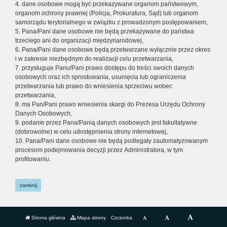
4. dane osobowe mogą być przekazywane organom państwowym,
organom ochrony prawnej (Policja, Prokuratura, Sąd) lub organom
samorządu terytorialnego w związku z prowadzonym postępowaniem,
5. Pana/Pani dane osobowe nie będą przekazywane do państwa
trzeciego ani do organizacji międzynarodowej,
6. Pana/Pani dane osobowe będą przetwarzane wyłącznie przez okres
i w zakresie niezbędnym do realizacji celu przetwarzania,
7. przysługuje Panu/Pani prawo dostępu do treści swoich danych
osobowych oraz ich sprostowania, usunięcia lub ograniczenia
przetwarzania lub prawo do wniesienia sprzeciwu wobec
przetwarzania,
8. ma Pan/Pani prawo wniesienia skargi do Prezesa Urzędu Ochrony
Danych Osobowych,
9. podanie przez Pana/Panią danych osobowych jest fakultatywne
(dobrowolne) w celu udostępnienia strony internetowej,
10. Pana/Pani dane osobowe nie będą podlegały zautomatyzowanym
procesom podejmowania decyzji przez Administratora, w tym
profilowaniu.
zamknij
Strona główna
Mapa strony
Czcionka