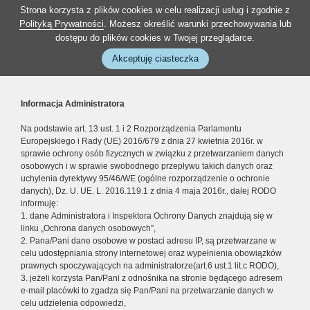
Strona korzysta z plików cookies w celu realizacji usług i zgodnie z
Polityką Prywatności
. Możesz określić warunki przechowywania lub
dostępu do plików cookies w Twojej przeglądarce.
Akceptuję ciasteczka
Informacja Administratora
Na podstawie art. 13 ust. 1 i 2 Rozporządzenia Parlamentu
Europejskiego i Rady (UE) 2016/679 z dnia 27 kwietnia 2016r. w
sprawie ochrony osób fizycznych w związku z przetwarzaniem danych
osobowych i w sprawie swobodnego przepływu takich danych oraz
uchylenia dyrektywy 95/46/WE (ogólne rozporządzenie o ochronie
danych), Dz. U. UE. L. 2016.119.1 z dnia 4 maja 2016r., dalej RODO
informuję:
1. dane Administratora i Inspektora Ochrony Danych znajdują się w
linku „Ochrona danych osobowych”,
2. Pana/Pani dane osobowe w postaci adresu IP, są przetwarzane w
celu udostępniania strony internetowej oraz wypełnienia obowiązków
prawnych spoczywających na administratorze(art.6 ust.1 lit.c RODO),
3. jeżeli korzysta Pan/Pani z odnośnika na stronie będącego adresem
e-mail placówki to zgadza się Pan/Pani na przetwarzanie danych w
celu udzielenia odpowiedzi,