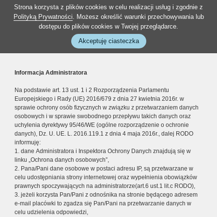
Strona korzysta z plików cookies w celu realizacji usług i zgodnie z
Polityką Prywatności
. Możesz określić warunki przechowywania lub
dostępu do plików cookies w Twojej przeglądarce.
Akceptuję ciasteczka
Informacja Administratora
Na podstawie art. 13 ust. 1 i 2 Rozporządzenia Parlamentu
Europejskiego i Rady (UE) 2016/679 z dnia 27 kwietnia 2016r. w
sprawie ochrony osób fizycznych w związku z przetwarzaniem danych
osobowych i w sprawie swobodnego przepływu takich danych oraz
uchylenia dyrektywy 95/46/WE (ogólne rozporządzenie o ochronie
danych), Dz. U. UE. L. 2016.119.1 z dnia 4 maja 2016r., dalej RODO
informuję:
1. dane Administratora i Inspektora Ochrony Danych znajdują się w
linku „Ochrona danych osobowych”,
2. Pana/Pani dane osobowe w postaci adresu IP, są przetwarzane w
celu udostępniania strony internetowej oraz wypełnienia obowiązków
prawnych spoczywających na administratorze(art.6 ust.1 lit.c RODO),
3. jeżeli korzysta Pan/Pani z odnośnika na stronie będącego adresem
e-mail placówki to zgadza się Pan/Pani na przetwarzanie danych w
celu udzielenia odpowiedzi,