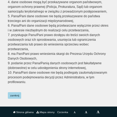
4. dane osobowe mogą być przekazywane organom państwowym,
organom ochrony prawnej (Policja, Prokuratura, Sąd) lub organom
samorządu terytorialnego w związku z prowadzonym postępowaniem,
5. Pana/Pani dane osobowe nie będą przekazywane do państwa
trzeciego ani do organizacji międzynarodowej,
6. Pana/Pani dane osobowe będą przetwarzane wyłącznie przez okres
i w zakresie niezbędnym do realizacji celu przetwarzania,
7. przysługuje Panu/Pani prawo dostępu do treści swoich danych
osobowych oraz ich sprostowania, usunięcia lub ograniczenia
przetwarzania lub prawo do wniesienia sprzeciwu wobec
przetwarzania,
8. ma Pan/Pani prawo wniesienia skargi do Prezesa Urzędu Ochrony
Danych Osobowych,
9. podanie przez Pana/Panią danych osobowych jest fakultatywne
(dobrowolne) w celu udostępnienia strony internetowej,
10. Pana/Pani dane osobowe nie będą podlegały zautomatyzowanym
procesom podejmowania decyzji przez Administratora, w tym
profilowaniu.
zamknij
Strona główna
Mapa strony
Czcionka