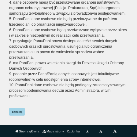
4. dane osobowe mogą być przekazywane organom państwowym,
organom ochrony prawnej (Policja, Prokuratura, Sąd) lub organom
samorządu terytorialnego w związku z prowadzonym postępowaniem,
5. Pana/Pani dane osobowe nie będą przekazywane do państwa
trzeciego ani do organizacji międzynarodowej,
6. Pana/Pani dane osobowe będą przetwarzane wyłącznie przez okres
i w zakresie niezbędnym do realizacji celu przetwarzania,
7. przysługuje Panu/Pani prawo dostępu do treści swoich danych
osobowych oraz ich sprostowania, usunięcia lub ograniczenia
przetwarzania lub prawo do wniesienia sprzeciwu wobec
przetwarzania,
8. ma Pan/Pani prawo wniesienia skargi do Prezesa Urzędu Ochrony
Danych Osobowych,
9. podanie przez Pana/Panią danych osobowych jest fakultatywne
(dobrowolne) w celu udostępnienia strony internetowej,
10. Pana/Pani dane osobowe nie będą podlegały zautomatyzowanym
procesom podejmowania decyzji przez Administratora, w tym
profilowaniu.
zamknij
Strona główna
Mapa strony
Czcionka