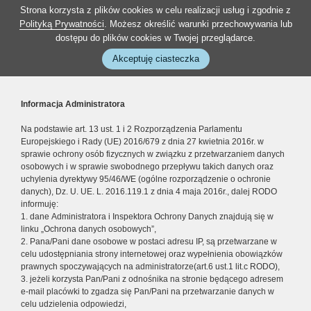
Strona korzysta z plików cookies w celu realizacji usług i zgodnie z
Polityką Prywatności
. Możesz określić warunki przechowywania lub
dostępu do plików cookies w Twojej przeglądarce.
Akceptuję ciasteczka
Informacja Administratora
Na podstawie art. 13 ust. 1 i 2 Rozporządzenia Parlamentu
Europejskiego i Rady (UE) 2016/679 z dnia 27 kwietnia 2016r. w
sprawie ochrony osób fizycznych w związku z przetwarzaniem danych
osobowych i w sprawie swobodnego przepływu takich danych oraz
uchylenia dyrektywy 95/46/WE (ogólne rozporządzenie o ochronie
danych), Dz. U. UE. L. 2016.119.1 z dnia 4 maja 2016r., dalej RODO
informuję:
1. dane Administratora i Inspektora Ochrony Danych znajdują się w
linku „Ochrona danych osobowych”,
2. Pana/Pani dane osobowe w postaci adresu IP, są przetwarzane w
celu udostępniania strony internetowej oraz wypełnienia obowiązków
prawnych spoczywających na administratorze(art.6 ust.1 lit.c RODO),
3. jeżeli korzysta Pan/Pani z odnośnika na stronie będącego adresem
e-mail placówki to zgadza się Pan/Pani na przetwarzanie danych w
celu udzielenia odpowiedzi,