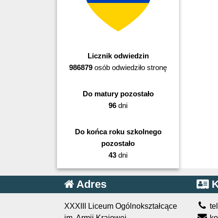
Licznik odwiedzin
986879
osób odwiedziło stronę
Do matury pozostało
96
dni
Do końca roku szkolnego
pozostało
43
dni
Adres
K
XXXIII Liceum Ogólnokształcące
te
im. Armii Krajowej
ko