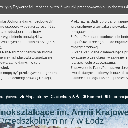
Polityką Prywatności
. Możesz określić warunki przechowywania lub dostępu d
 linku „Ochrona danych osobowych”,
Prokuratura, Sąd) lub organom sam
ne osobowe w postaci adresu IP, są
terytorialnego w związku z prowadz
 celu udostępniania strony
postępowaniem,
raz wypełnienia obowiązków
5. Pana/Pani dane osobowe nie bę
ywających na administratorze(art.6
do państwa trzeciego ani do organiza
),
międzynarodowej,
sta Pan/Pani z odnośnika na stronie
6. Pana/Pani dane osobowe będą pr
em e-mail placówki to zgadza się
wyłącznie przez okres i w zakresie 
zetwarzanie danych w celu
realizacji celu przetwarzania,
owiedzi,
7. przysługuje Panu/Pani prawo dost
we mogą być przekazywane organom
swoich danych osobowych oraz ich s
ganom ochrony prawnej (Policja,
usunięcia lub ograniczenia przetwar
na główna
Mapa strony
Czcionka
Kontrast
Informacja
lnokształcące
im. Armii Krajowe
Przedszkolnym nr 7 w Łodzi