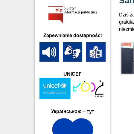
San
Dziś z
gratul
niezmi
Zapewnianie dostępności
UNICEF
Українською – тут