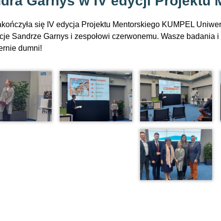
dra Garnys w IV edycji Projekt
akończyła się IV edycja Projektu Mentorskiego KUMPEL Uniwe
acje Sandrze Garnys i zespołowi czerwonemu. Wasze badania i 
ernie dumni!