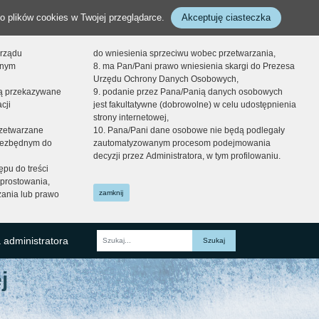
o plików cookies w Twojej przeglądarce.
Akceptuję ciasteczka
orządu
do wniesienia sprzeciwu wobec przetwarzania,
onym
8. ma Pan/Pani prawo wniesienia skargi do Prezesa
Urzędu Ochrony Danych Osobowych,
dą przekazywane
9. podanie przez Pana/Panią danych osobowych
cji
jest fakultatywne (dobrowolne) w celu udostępnienia
strony internetowej,
zetwarzane
10. Pana/Pani dane osobowe nie będą podlegały
niezbędnym do
zautomatyzowanym procesom podejmowania
decyzji przez Administratora, w tym profilowaniu.
ępu do treści
prostowania,
zamknij
zania lub prawo
 administratora
Fraza
j