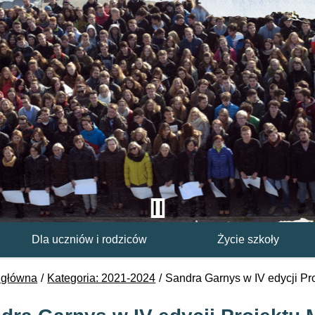
Dla uczniów i rodziców
Życie szkoły
 główna
Kategoria: 2021-2024
Sandra Garnys w IV edycji P