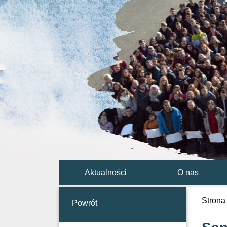
Aktualności
O nas
Strona
Powrót