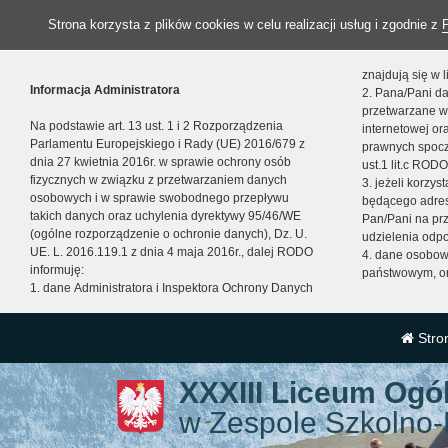
Strona korzysta z plików cookies w celu realizacji usług i zgodnie z
znajdują się w
Informacja Administratora
2. Pana/Pani da
przetwarzane w
Na podstawie art. 13 ust. 1 i 2 Rozporządzenia
internetowej o
Parlamentu Europejskiego i Rady (UE) 2016/679 z
prawnych spocz
dnia 27 kwietnia 2016r. w sprawie ochrony osób
ust.1 lit.c RODO
fizycznych w związku z przetwarzaniem danych
3. jeżeli korzy
osobowych i w sprawie swobodnego przepływu
będącego adres
takich danych oraz uchylenia dyrektywy 95/46/WE
Pan/Pani na pr
(ogólne rozporządzenie o ochronie danych), Dz. U.
udzielenia odp
UE. L. 2016.119.1 z dnia 4 maja 2016r., dalej RODO
4. dane osobo
informuję:
państwowym, or
1. dane Administratora i Inspektora Ochrony Danych
Stro
XXXIII Liceum Ogó
w Zespole Szkolno-