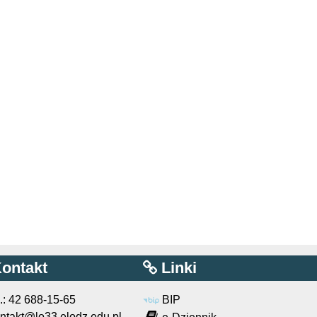
ontakt
Linki
l.: 42 688-15-65
BIP
ntakt@lo33.elodz.edu.pl