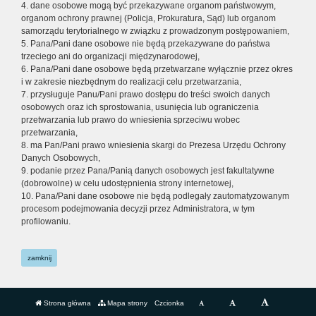
4. dane osobowe mogą być przekazywane organom państwowym,
organom ochrony prawnej (Policja, Prokuratura, Sąd) lub organom
samorządu terytorialnego w związku z prowadzonym postępowaniem,
5. Pana/Pani dane osobowe nie będą przekazywane do państwa
trzeciego ani do organizacji międzynarodowej,
6. Pana/Pani dane osobowe będą przetwarzane wyłącznie przez okres
i w zakresie niezbędnym do realizacji celu przetwarzania,
7. przysługuje Panu/Pani prawo dostępu do treści swoich danych
osobowych oraz ich sprostowania, usunięcia lub ograniczenia
przetwarzania lub prawo do wniesienia sprzeciwu wobec
przetwarzania,
8. ma Pan/Pani prawo wniesienia skargi do Prezesa Urzędu Ochrony
Danych Osobowych,
9. podanie przez Pana/Panią danych osobowych jest fakultatywne
(dobrowolne) w celu udostępnienia strony internetowej,
10. Pana/Pani dane osobowe nie będą podlegały zautomatyzowanym
procesom podejmowania decyzji przez Administratora, w tym
profilowaniu.
zamknij
Strona główna
Mapa strony
Czcionka