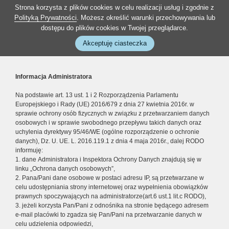
Strona korzysta z plików cookies w celu realizacji usług i zgodnie z
Polityką Prywatności
. Możesz określić warunki przechowywania lub
dostępu do plików cookies w Twojej przeglądarce.
Akceptuję ciasteczka
Informacja Administratora
Na podstawie art. 13 ust. 1 i 2 Rozporządzenia Parlamentu
Europejskiego i Rady (UE) 2016/679 z dnia 27 kwietnia 2016r. w
sprawie ochrony osób fizycznych w związku z przetwarzaniem danych
osobowych i w sprawie swobodnego przepływu takich danych oraz
uchylenia dyrektywy 95/46/WE (ogólne rozporządzenie o ochronie
danych), Dz. U. UE. L. 2016.119.1 z dnia 4 maja 2016r., dalej RODO
informuję:
1. dane Administratora i Inspektora Ochrony Danych znajdują się w
linku „Ochrona danych osobowych”,
2. Pana/Pani dane osobowe w postaci adresu IP, są przetwarzane w
celu udostępniania strony internetowej oraz wypełnienia obowiązków
prawnych spoczywających na administratorze(art.6 ust.1 lit.c RODO),
3. jeżeli korzysta Pan/Pani z odnośnika na stronie będącego adresem
e-mail placówki to zgadza się Pan/Pani na przetwarzanie danych w
celu udzielenia odpowiedzi,