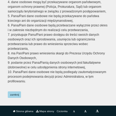
4. dane osobowe mogą być przekazywane organom państwowym,
organom ochrony prawnej (Policja, Prokuratura, Sąd) lub organom
samorządu terytorialnego w związku z prowadzonym postępowaniem,
5. Pana/Pani dane osobowe nie będą przekazywane do państwa
trzeciego ani do organizacji międzynarodowej,
6. Pana/Pani dane osobowe będą przetwarzane wyłącznie przez okres
i w zakresie niezbędnym do realizacji celu przetwarzania,
7. przysługuje Panu/Pani prawo dostępu do treści swoich danych
osobowych oraz ich sprostowania, usunięcia lub ograniczenia
przetwarzania lub prawo do wniesienia sprzeciwu wobec
przetwarzania,
8. ma Pan/Pani prawo wniesienia skargi do Prezesa Urzędu Ochrony
Danych Osobowych,
9. podanie przez Pana/Panią danych osobowych jest fakultatywne
(dobrowolne) w celu udostępnienia strony internetowej,
10. Pana/Pani dane osobowe nie będą podlegały zautomatyzowanym
procesom podejmowania decyzji przez Administratora, w tym
profilowaniu.
zamknij
Strona główna
Mapa strony
Czcionka