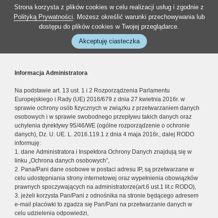
Strona korzysta z plików cookies w celu realizacji usług i zgodnie z
Polityką Prywatności
. Możesz określić warunki przechowywania lub
dostępu do plików cookies w Twojej przeglądarce.
Akceptuję ciasteczka
Informacja Administratora
Na podstawie art. 13 ust. 1 i 2 Rozporządzenia Parlamentu
Europejskiego i Rady (UE) 2016/679 z dnia 27 kwietnia 2016r. w
sprawie ochrony osób fizycznych w związku z przetwarzaniem danych
osobowych i w sprawie swobodnego przepływu takich danych oraz
uchylenia dyrektywy 95/46/WE (ogólne rozporządzenie o ochronie
danych), Dz. U. UE. L. 2016.119.1 z dnia 4 maja 2016r., dalej RODO
informuję:
1. dane Administratora i Inspektora Ochrony Danych znajdują się w
linku „Ochrona danych osobowych”,
2. Pana/Pani dane osobowe w postaci adresu IP, są przetwarzane w
celu udostępniania strony internetowej oraz wypełnienia obowiązków
prawnych spoczywających na administratorze(art.6 ust.1 lit.c RODO),
3. jeżeli korzysta Pan/Pani z odnośnika na stronie będącego adresem
e-mail placówki to zgadza się Pan/Pani na przetwarzanie danych w
celu udzielenia odpowiedzi,