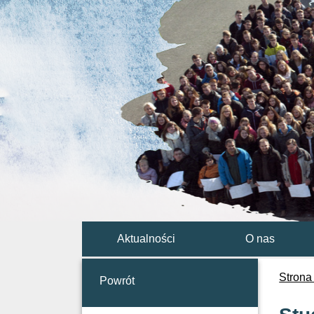
Aktualności
O nas
Strona
Powrót