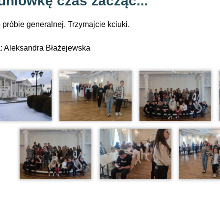
dniówkę czas zacząć...
o próbie generalnej. Trzymajcie kciuki.
a: Aleksandra Błażejewska