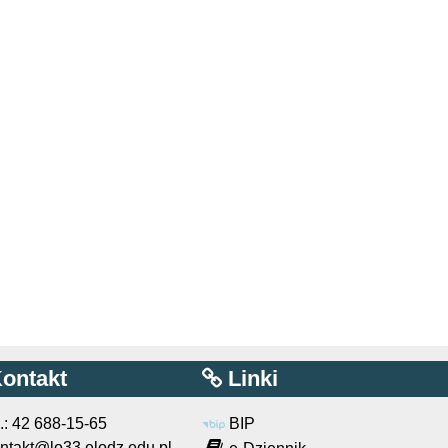
ontakt
Linki
l.: 42 688-15-65
BIP
ntakt@lo33.elodz.edu.pl