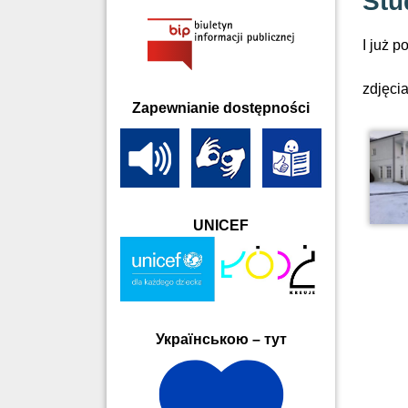
Stu
I już p
zdjęci
Zapewnianie dostępności
UNICEF
Українською – тут