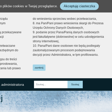
o plików cookies w Twojej przeglądarce.
Akceptuję ciasteczka
orządu
do wniesienia sprzeciwu wobec przetwarzania,
onym
8. ma Pan/Pani prawo wniesienia skargi do Prezesa
Urzędu Ochrony Danych Osobowych,
dą przekazywane
9. podanie przez Pana/Panią danych osobowych
cji
jest fakultatywne (dobrowolne) w celu udostępnienia
strony internetowej,
zetwarzane
10. Pana/Pani dane osobowe nie będą podlegały
niezbędnym do
zautomatyzowanym procesom podejmowania
decyzji przez Administratora, w tym profilowaniu.
ępu do treści
prostowania,
zamknij
zania lub prawo
 administratora
Fraza
j