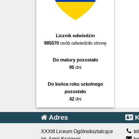
Licznik odwiedzin
985570
osób odwiedziło stronę
Do matury pozostało
95
dni
Do końca roku szkolnego
pozostało
42
dni
Adres
K
XXXIII Liceum Ogólnokształcące
te
im. Armii Krajowej
ko