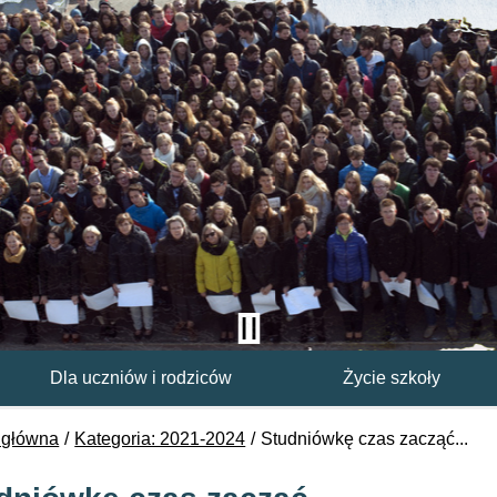
Dla uczniów i rodziców
Życie szkoły
 główna
Kategoria: 2021-2024
Studniówkę czas zacząć...