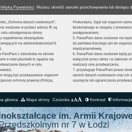
Polityką Prywatności
. Możesz określić warunki przechowywania lub dostępu d
 linku „Ochrona danych osobowych”,
Prokuratura, Sąd) lub organom sam
ne osobowe w postaci adresu IP, są
terytorialnego w związku z prowadz
 celu udostępniania strony
postępowaniem,
raz wypełnienia obowiązków
5. Pana/Pani dane osobowe nie bę
ywających na administratorze(art.6
do państwa trzeciego ani do organiza
),
międzynarodowej,
sta Pan/Pani z odnośnika na stronie
6. Pana/Pani dane osobowe będą pr
em e-mail placówki to zgadza się
wyłącznie przez okres i w zakresie 
zetwarzanie danych w celu
realizacji celu przetwarzania,
owiedzi,
7. przysługuje Panu/Pani prawo dost
we mogą być przekazywane organom
swoich danych osobowych oraz ich s
ganom ochrony prawnej (Policja,
usunięcia lub ograniczenia przetwar
na główna
Mapa strony
Czcionka
Kontrast
Informacja
lnokształcące
im. Armii Krajowe
Przedszkolnym nr 7 w Łodzi