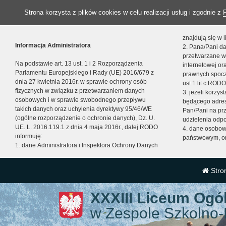
Strona korzysta z plików cookies w celu realizacji usług i zgodnie z
znajdują się w
Informacja Administratora
2. Pana/Pani da
przetwarzane w
Na podstawie art. 13 ust. 1 i 2 Rozporządzenia
internetowej o
Parlamentu Europejskiego i Rady (UE) 2016/679 z
prawnych spocz
dnia 27 kwietnia 2016r. w sprawie ochrony osób
ust.1 lit.c RODO
fizycznych w związku z przetwarzaniem danych
3. jeżeli korzy
osobowych i w sprawie swobodnego przepływu
będącego adres
takich danych oraz uchylenia dyrektywy 95/46/WE
Pan/Pani na pr
(ogólne rozporządzenie o ochronie danych), Dz. U.
udzielenia odp
UE. L. 2016.119.1 z dnia 4 maja 2016r., dalej RODO
4. dane osobo
informuję:
państwowym, or
1. dane Administratora i Inspektora Ochrony Danych
Stro
XXXIII Liceum Ogó
w Zespole Szkolno-