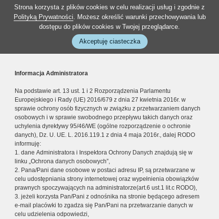
Strona korzysta z plików cookies w celu realizacji usług i zgodnie z
Polityką Prywatności
. Możesz określić warunki przechowywania lub
dostępu do plików cookies w Twojej przeglądarce.
Akceptuję ciasteczka
Informacja Administratora
Na podstawie art. 13 ust. 1 i 2 Rozporządzenia Parlamentu
Europejskiego i Rady (UE) 2016/679 z dnia 27 kwietnia 2016r. w
sprawie ochrony osób fizycznych w związku z przetwarzaniem danych
osobowych i w sprawie swobodnego przepływu takich danych oraz
uchylenia dyrektywy 95/46/WE (ogólne rozporządzenie o ochronie
danych), Dz. U. UE. L. 2016.119.1 z dnia 4 maja 2016r., dalej RODO
informuję:
1. dane Administratora i Inspektora Ochrony Danych znajdują się w
linku „Ochrona danych osobowych”,
2. Pana/Pani dane osobowe w postaci adresu IP, są przetwarzane w
celu udostępniania strony internetowej oraz wypełnienia obowiązków
prawnych spoczywających na administratorze(art.6 ust.1 lit.c RODO),
3. jeżeli korzysta Pan/Pani z odnośnika na stronie będącego adresem
e-mail placówki to zgadza się Pan/Pani na przetwarzanie danych w
celu udzielenia odpowiedzi,