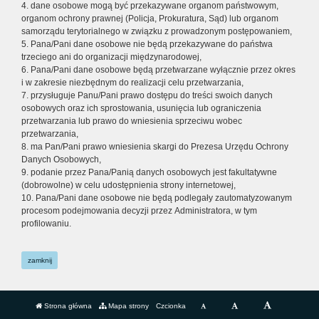
4. dane osobowe mogą być przekazywane organom państwowym,
organom ochrony prawnej (Policja, Prokuratura, Sąd) lub organom
samorządu terytorialnego w związku z prowadzonym postępowaniem,
5. Pana/Pani dane osobowe nie będą przekazywane do państwa
trzeciego ani do organizacji międzynarodowej,
6. Pana/Pani dane osobowe będą przetwarzane wyłącznie przez okres
i w zakresie niezbędnym do realizacji celu przetwarzania,
7. przysługuje Panu/Pani prawo dostępu do treści swoich danych
osobowych oraz ich sprostowania, usunięcia lub ograniczenia
przetwarzania lub prawo do wniesienia sprzeciwu wobec
przetwarzania,
8. ma Pan/Pani prawo wniesienia skargi do Prezesa Urzędu Ochrony
Danych Osobowych,
9. podanie przez Pana/Panią danych osobowych jest fakultatywne
(dobrowolne) w celu udostępnienia strony internetowej,
10. Pana/Pani dane osobowe nie będą podlegały zautomatyzowanym
procesom podejmowania decyzji przez Administratora, w tym
profilowaniu.
zamknij
Strona główna
Mapa strony
Czcionka