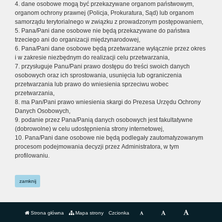
4. dane osobowe mogą być przekazywane organom państwowym,
organom ochrony prawnej (Policja, Prokuratura, Sąd) lub organom
samorządu terytorialnego w związku z prowadzonym postępowaniem,
5. Pana/Pani dane osobowe nie będą przekazywane do państwa
trzeciego ani do organizacji międzynarodowej,
6. Pana/Pani dane osobowe będą przetwarzane wyłącznie przez okres
i w zakresie niezbędnym do realizacji celu przetwarzania,
7. przysługuje Panu/Pani prawo dostępu do treści swoich danych
osobowych oraz ich sprostowania, usunięcia lub ograniczenia
przetwarzania lub prawo do wniesienia sprzeciwu wobec
przetwarzania,
8. ma Pan/Pani prawo wniesienia skargi do Prezesa Urzędu Ochrony
Danych Osobowych,
9. podanie przez Pana/Panią danych osobowych jest fakultatywne
(dobrowolne) w celu udostępnienia strony internetowej,
10. Pana/Pani dane osobowe nie będą podlegały zautomatyzowanym
procesom podejmowania decyzji przez Administratora, w tym
profilowaniu.
zamknij
Strona główna
Mapa strony
Czcionka