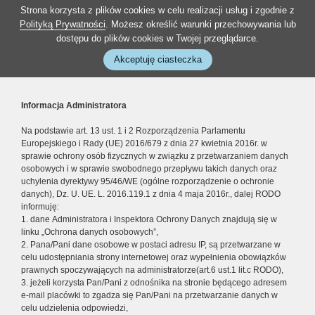
Strona korzysta z plików cookies w celu realizacji usług i zgodnie z
Polityką Prywatności
. Możesz określić warunki przechowywania lub
dostępu do plików cookies w Twojej przeglądarce.
Akceptuję ciasteczka
Informacja Administratora
Na podstawie art. 13 ust. 1 i 2 Rozporządzenia Parlamentu
Europejskiego i Rady (UE) 2016/679 z dnia 27 kwietnia 2016r. w
sprawie ochrony osób fizycznych w związku z przetwarzaniem danych
osobowych i w sprawie swobodnego przepływu takich danych oraz
uchylenia dyrektywy 95/46/WE (ogólne rozporządzenie o ochronie
danych), Dz. U. UE. L. 2016.119.1 z dnia 4 maja 2016r., dalej RODO
informuję:
1. dane Administratora i Inspektora Ochrony Danych znajdują się w
linku „Ochrona danych osobowych”,
2. Pana/Pani dane osobowe w postaci adresu IP, są przetwarzane w
celu udostępniania strony internetowej oraz wypełnienia obowiązków
prawnych spoczywających na administratorze(art.6 ust.1 lit.c RODO),
3. jeżeli korzysta Pan/Pani z odnośnika na stronie będącego adresem
e-mail placówki to zgadza się Pan/Pani na przetwarzanie danych w
celu udzielenia odpowiedzi,