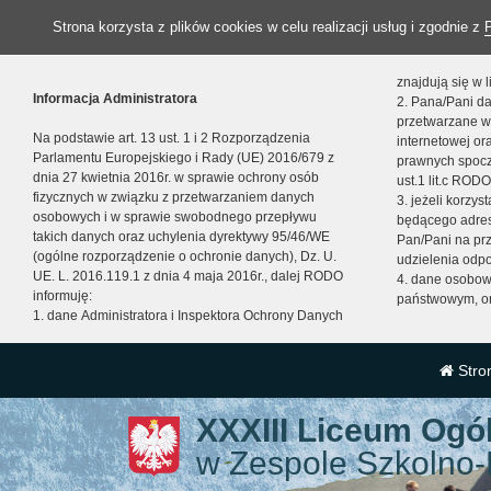
Strona korzysta z plików cookies w celu realizacji usług i zgodnie z
znajdują się w
Informacja Administratora
2. Pana/Pani da
przetwarzane w
Na podstawie art. 13 ust. 1 i 2 Rozporządzenia
internetowej o
Parlamentu Europejskiego i Rady (UE) 2016/679 z
prawnych spocz
dnia 27 kwietnia 2016r. w sprawie ochrony osób
ust.1 lit.c RODO
fizycznych w związku z przetwarzaniem danych
3. jeżeli korzy
osobowych i w sprawie swobodnego przepływu
będącego adres
takich danych oraz uchylenia dyrektywy 95/46/WE
Pan/Pani na pr
(ogólne rozporządzenie o ochronie danych), Dz. U.
udzielenia odp
UE. L. 2016.119.1 z dnia 4 maja 2016r., dalej RODO
4. dane osobo
informuję:
państwowym, or
1. dane Administratora i Inspektora Ochrony Danych
Stro
XXXIII Liceum Ogó
w Zespole Szkolno-