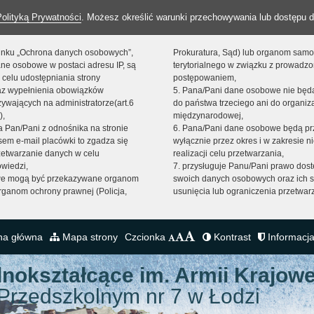
Polityką Prywatności
. Możesz określić warunki przechowywania lub dostępu d
 linku „Ochrona danych osobowych”,
Prokuratura, Sąd) lub organom sam
ne osobowe w postaci adresu IP, są
terytorialnego w związku z prowadz
 celu udostępniania strony
postępowaniem,
raz wypełnienia obowiązków
5. Pana/Pani dane osobowe nie bę
ywających na administratorze(art.6
do państwa trzeciego ani do organiza
),
międzynarodowej,
sta Pan/Pani z odnośnika na stronie
6. Pana/Pani dane osobowe będą pr
em e-mail placówki to zgadza się
wyłącznie przez okres i w zakresie 
zetwarzanie danych w celu
realizacji celu przetwarzania,
owiedzi,
7. przysługuje Panu/Pani prawo dost
we mogą być przekazywane organom
swoich danych osobowych oraz ich s
ganom ochrony prawnej (Policja,
usunięcia lub ograniczenia przetwar
na główna
Mapa strony
Czcionka
Kontrast
Informacja
lnokształcące
im. Armii Krajowe
Przedszkolnym nr 7 w Łodzi