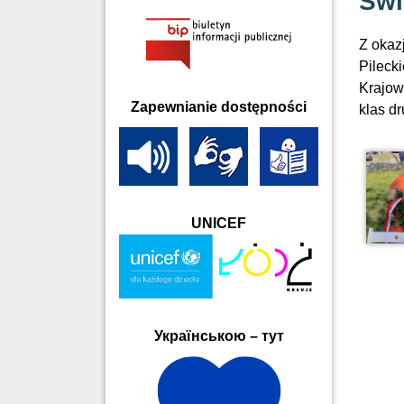
Świ
Z okaz
Pileck
Krajow
Zapewnianie dostępności
klas d
UNICEF
Українською – тут