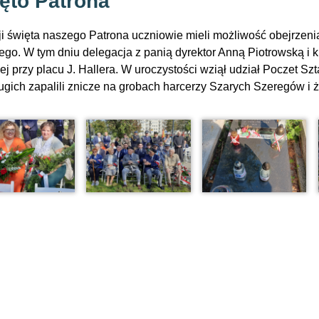
ęto Patrona
ji święta naszego Patrona uczniowie mieli możliwość obejrzeni
iego. W tym dniu delegacja z panią dyrektor Anną Piotrowską i k
ej przy placu J. Hallera. W uroczystości wziął udział Poczet S
rugich zapalili znicze na grobach harcerzy Szarych Szeregów i ż