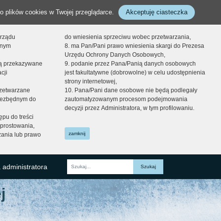
o plików cookies w Twojej przeglądarce.
Akceptuję ciasteczka
orządu
do wniesienia sprzeciwu wobec przetwarzania,
onym
8. ma Pan/Pani prawo wniesienia skargi do Prezesa
Urzędu Ochrony Danych Osobowych,
dą przekazywane
9. podanie przez Pana/Panią danych osobowych
cji
jest fakultatywne (dobrowolne) w celu udostępnienia
strony internetowej,
zetwarzane
10. Pana/Pani dane osobowe nie będą podlegały
niezbędnym do
zautomatyzowanym procesom podejmowania
decyzji przez Administratora, w tym profilowaniu.
ępu do treści
prostowania,
zamknij
zania lub prawo
 administratora
Fraza
j