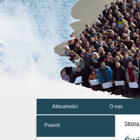
Aktualności
O nas
Strona
Powrót