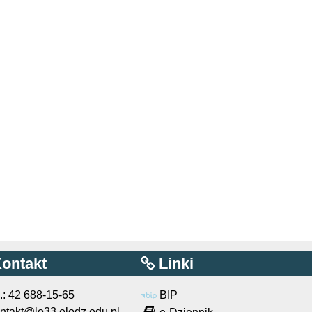
ontakt
Linki
l.: 42 688-15-65
BIP
ntakt@lo33.elodz.edu.pl