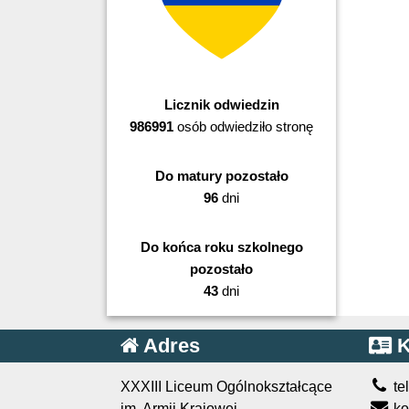
Licznik odwiedzin
986991
osób odwiedziło stronę
Do matury pozostało
96
dni
Do końca roku szkolnego
pozostało
43
dni
Adres
K
XXXIII Liceum Ogólnokształcące
te
im. Armii Krajowej
ko