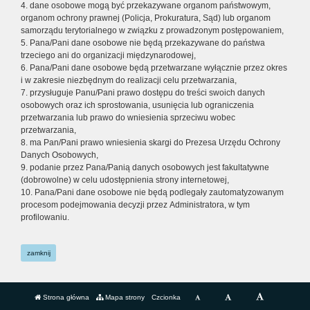
4. dane osobowe mogą być przekazywane organom państwowym,
organom ochrony prawnej (Policja, Prokuratura, Sąd) lub organom
samorządu terytorialnego w związku z prowadzonym postępowaniem,
5. Pana/Pani dane osobowe nie będą przekazywane do państwa
trzeciego ani do organizacji międzynarodowej,
6. Pana/Pani dane osobowe będą przetwarzane wyłącznie przez okres
i w zakresie niezbędnym do realizacji celu przetwarzania,
7. przysługuje Panu/Pani prawo dostępu do treści swoich danych
osobowych oraz ich sprostowania, usunięcia lub ograniczenia
przetwarzania lub prawo do wniesienia sprzeciwu wobec
przetwarzania,
8. ma Pan/Pani prawo wniesienia skargi do Prezesa Urzędu Ochrony
Danych Osobowych,
9. podanie przez Pana/Panią danych osobowych jest fakultatywne
(dobrowolne) w celu udostępnienia strony internetowej,
10. Pana/Pani dane osobowe nie będą podlegały zautomatyzowanym
procesom podejmowania decyzji przez Administratora, w tym
profilowaniu.
zamknij
Strona główna
Mapa strony
Czcionka