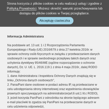
Strona korzysta z plików cookies w celu realizacji usług i zgodnie z
Polityką Prywatności
. Możesz określić warunki przechowywania lub
dostępu do plików cookies w Twojej przeglądarce.
Akceptuję ciasteczka
Informacja Administratora
Na podstawie art. 13 ust. 1 i 2 Rozporządzenia Parlamentu
Europejskiego i Rady (UE) 2016/679 z dnia 27 kwietnia 2016r. w
sprawie ochrony osób fizycznych w związku z przetwarzaniem danych
osobowych i w sprawie swobodnego przepływu takich danych oraz
uchylenia dyrektywy 95/46/WE (ogólne rozporządzenie o ochronie
danych), Dz. U. UE. L. 2016.119.1 z dnia 4 maja 2016r., dalej RODO
informuję:
1. dane Administratora i Inspektora Ochrony Danych znajdują się w
linku „Ochrona danych osobowych”,
2. Pana/Pani dane osobowe w postaci adresu IP, są przetwarzane w
celu udostępniania strony internetowej oraz wypełnienia obowiązków
prawnych spoczywających na administratorze(art.6 ust.1 lit.c RODO),
3. jeżeli korzysta Pan/Pani z odnośnika na stronie będącego adresem
e-mail placówki to zgadza się Pan/Pani na przetwarzanie danych w
celu udzielenia odpowiedzi,