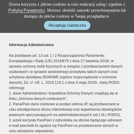
Strona korzysta z plików cookies w celu realizacji usług i zgodnie z
Polityką Prywatności
. Możesz określić warunki przechowywania lub
dostępu do plików cookies w Twojej przeglądarce.
Akceptuję ciasteczka
Informacja Administratora
Na podstawie art. 13 ust. 1 i 2 Rozporządzenia Parlamentu
Europejskiego i Rady (UE) 2016/679 z dnia 27 kwietnia 2016r. w
sprawie ochrony osób fizycznych w związku z przetwarzaniem danych
osobowych i w sprawie swobodnego przepływu takich danych oraz
uchylenia dyrektywy 95/46/WE (ogólne rozporządzenie o ochronie
danych), Dz. U. UE. L. 2016.119.1 z dnia 4 maja 2016r., dalej RODO
informuję:
1. dane Administratora i Inspektora Ochrony Danych znajdują się w
linku „Ochrona danych osobowych”,
2. Pana/Pani dane osobowe w postaci adresu IP, są przetwarzane w
celu udostępniania strony internetowej oraz wypełnienia obowiązków
prawnych spoczywających na administratorze(art.6 ust.1 lit.c RODO),
3. jeżeli korzysta Pan/Pani z odnośnika na stronie będącego adresem
e-mail placówki to zgadza się Pan/Pani na przetwarzanie danych w
celu udzielenia odpowiedzi,