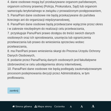
4. dane osobowe mogą być przekazywane organom państwowym,
organom ochrony prawnej (Policja, Prokuratura, Sąd) lub organom
samorządu terytorialnego w związku z prowadzonym postępowaniem,
5. Pana/Pani dane osobowe nie będą przekazywane do państwa
trzeciego ani do organizacji międzynarodowej,
6. Pana/Pani dane osobowe będą przetwarzane wyłącznie przez okres
i w zakresie niezbędnym do realizacji celu przetwarzania,
7. przysługuje Panu/Pani prawo dostępu do treści swoich danych
osobowych oraz ich sprostowania, usunięcia lub ograniczenia
przetwarzania lub prawo do wniesienia sprzeciwu wobec
przetwarzania,
8. ma Pan/Pani prawo wniesienia skargi do Prezesa Urzędu Ochrony
Danych Osobowych,
9. podanie przez Pana/Panią danych osobowych jest fakultatywne
(dobrowolne) w celu udostępnienia strony internetowej,
10. Pana/Pani dane osobowe nie będą podlegały zautomatyzowanym
procesom podejmowania decyzji przez Administratora, w tym
profilowaniu.
zamknij
Strona główna
Mapa strony
Czcionka