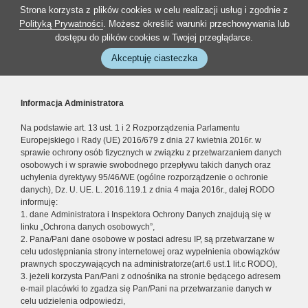
Strona korzysta z plików cookies w celu realizacji usług i zgodnie z
Polityką Prywatności
. Możesz określić warunki przechowywania lub
dostępu do plików cookies w Twojej przeglądarce.
Akceptuję ciasteczka
Informacja Administratora
Na podstawie art. 13 ust. 1 i 2 Rozporządzenia Parlamentu
Europejskiego i Rady (UE) 2016/679 z dnia 27 kwietnia 2016r. w
sprawie ochrony osób fizycznych w związku z przetwarzaniem danych
osobowych i w sprawie swobodnego przepływu takich danych oraz
uchylenia dyrektywy 95/46/WE (ogólne rozporządzenie o ochronie
danych), Dz. U. UE. L. 2016.119.1 z dnia 4 maja 2016r., dalej RODO
informuję:
1. dane Administratora i Inspektora Ochrony Danych znajdują się w
linku „Ochrona danych osobowych”,
2. Pana/Pani dane osobowe w postaci adresu IP, są przetwarzane w
celu udostępniania strony internetowej oraz wypełnienia obowiązków
prawnych spoczywających na administratorze(art.6 ust.1 lit.c RODO),
3. jeżeli korzysta Pan/Pani z odnośnika na stronie będącego adresem
e-mail placówki to zgadza się Pan/Pani na przetwarzanie danych w
celu udzielenia odpowiedzi,