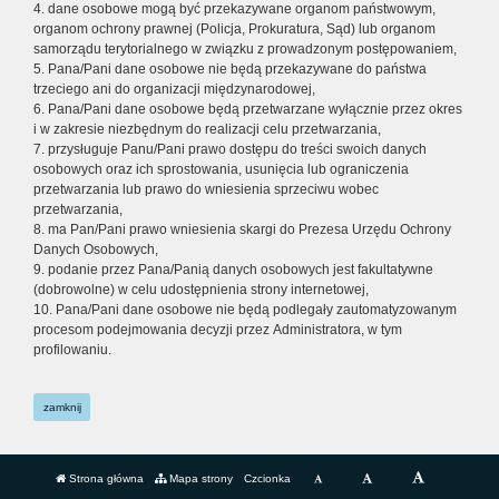
4. dane osobowe mogą być przekazywane organom państwowym,
organom ochrony prawnej (Policja, Prokuratura, Sąd) lub organom
samorządu terytorialnego w związku z prowadzonym postępowaniem,
5. Pana/Pani dane osobowe nie będą przekazywane do państwa
trzeciego ani do organizacji międzynarodowej,
6. Pana/Pani dane osobowe będą przetwarzane wyłącznie przez okres
i w zakresie niezbędnym do realizacji celu przetwarzania,
7. przysługuje Panu/Pani prawo dostępu do treści swoich danych
osobowych oraz ich sprostowania, usunięcia lub ograniczenia
przetwarzania lub prawo do wniesienia sprzeciwu wobec
przetwarzania,
8. ma Pan/Pani prawo wniesienia skargi do Prezesa Urzędu Ochrony
Danych Osobowych,
9. podanie przez Pana/Panią danych osobowych jest fakultatywne
(dobrowolne) w celu udostępnienia strony internetowej,
10. Pana/Pani dane osobowe nie będą podlegały zautomatyzowanym
procesom podejmowania decyzji przez Administratora, w tym
profilowaniu.
zamknij
Strona główna
Mapa strony
Czcionka