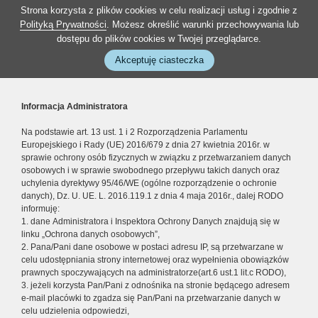
Strona korzysta z plików cookies w celu realizacji usług i zgodnie z
Polityką Prywatności
. Możesz określić warunki przechowywania lub
dostępu do plików cookies w Twojej przeglądarce.
Akceptuję ciasteczka
Informacja Administratora
Na podstawie art. 13 ust. 1 i 2 Rozporządzenia Parlamentu
Europejskiego i Rady (UE) 2016/679 z dnia 27 kwietnia 2016r. w
sprawie ochrony osób fizycznych w związku z przetwarzaniem danych
osobowych i w sprawie swobodnego przepływu takich danych oraz
uchylenia dyrektywy 95/46/WE (ogólne rozporządzenie o ochronie
danych), Dz. U. UE. L. 2016.119.1 z dnia 4 maja 2016r., dalej RODO
informuję:
1. dane Administratora i Inspektora Ochrony Danych znajdują się w
linku „Ochrona danych osobowych”,
2. Pana/Pani dane osobowe w postaci adresu IP, są przetwarzane w
celu udostępniania strony internetowej oraz wypełnienia obowiązków
prawnych spoczywających na administratorze(art.6 ust.1 lit.c RODO),
3. jeżeli korzysta Pan/Pani z odnośnika na stronie będącego adresem
e-mail placówki to zgadza się Pan/Pani na przetwarzanie danych w
celu udzielenia odpowiedzi,