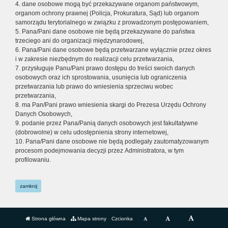
4. dane osobowe mogą być przekazywane organom państwowym,
organom ochrony prawnej (Policja, Prokuratura, Sąd) lub organom
samorządu terytorialnego w związku z prowadzonym postępowaniem,
5. Pana/Pani dane osobowe nie będą przekazywane do państwa
trzeciego ani do organizacji międzynarodowej,
6. Pana/Pani dane osobowe będą przetwarzane wyłącznie przez okres
i w zakresie niezbędnym do realizacji celu przetwarzania,
7. przysługuje Panu/Pani prawo dostępu do treści swoich danych
osobowych oraz ich sprostowania, usunięcia lub ograniczenia
przetwarzania lub prawo do wniesienia sprzeciwu wobec
przetwarzania,
8. ma Pan/Pani prawo wniesienia skargi do Prezesa Urzędu Ochrony
Danych Osobowych,
9. podanie przez Pana/Panią danych osobowych jest fakultatywne
(dobrowolne) w celu udostępnienia strony internetowej,
10. Pana/Pani dane osobowe nie będą podlegały zautomatyzowanym
procesom podejmowania decyzji przez Administratora, w tym
profilowaniu.
zamknij
Strona główna
Mapa strony
Czcionka