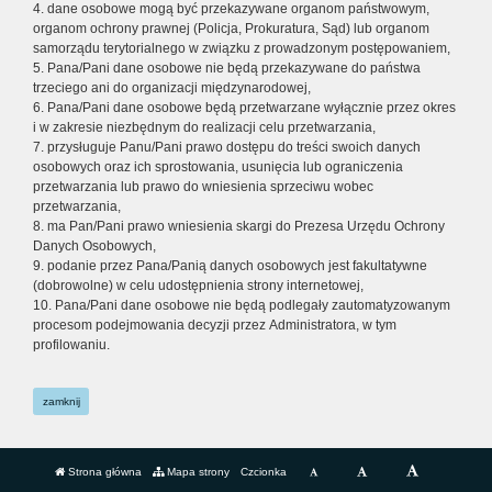
4. dane osobowe mogą być przekazywane organom państwowym,
organom ochrony prawnej (Policja, Prokuratura, Sąd) lub organom
samorządu terytorialnego w związku z prowadzonym postępowaniem,
5. Pana/Pani dane osobowe nie będą przekazywane do państwa
trzeciego ani do organizacji międzynarodowej,
6. Pana/Pani dane osobowe będą przetwarzane wyłącznie przez okres
i w zakresie niezbędnym do realizacji celu przetwarzania,
7. przysługuje Panu/Pani prawo dostępu do treści swoich danych
osobowych oraz ich sprostowania, usunięcia lub ograniczenia
przetwarzania lub prawo do wniesienia sprzeciwu wobec
przetwarzania,
8. ma Pan/Pani prawo wniesienia skargi do Prezesa Urzędu Ochrony
Danych Osobowych,
9. podanie przez Pana/Panią danych osobowych jest fakultatywne
(dobrowolne) w celu udostępnienia strony internetowej,
10. Pana/Pani dane osobowe nie będą podlegały zautomatyzowanym
procesom podejmowania decyzji przez Administratora, w tym
profilowaniu.
zamknij
Strona główna
Mapa strony
Czcionka