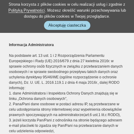
Strona korzysta z plików cookies w celu realizacji usług i zgodnie z
Polityką Prywatności
. Możesz określić warunki przechowywania lub
dostępu do plików cookies w Twojej przeglądarce.
Akceptuję ciasteczka
Informacja Administratora
Na podstawie art. 13 ust. 1 i 2 Rozporządzenia Parlamentu
Europejskiego i Rady (UE) 2016/679 z dnia 27 kwietnia 2016r. w
sprawie ochrony osób fizycznych w związku z przetwarzaniem danych
osobowych i w sprawie swobodnego przepływu takich danych oraz
uchylenia dyrektywy 95/46/WE (ogólne rozporządzenie o ochronie
danych), Dz. U. UE. L. 2016.119.1 z dnia 4 maja 2016r., dalej RODO
informuję:
1. dane Administratora i Inspektora Ochrony Danych znajdują się w
linku „Ochrona danych osobowych”,
2. Pana/Pani dane osobowe w postaci adresu IP, są przetwarzane w
celu udostępniania strony internetowej oraz wypełnienia obowiązków
prawnych spoczywających na administratorze(art.6 ust.1 lit.c RODO),
3. jeżeli korzysta Pan/Pani z odnośnika na stronie będącego adresem
e-mail placówki to zgadza się Pan/Pani na przetwarzanie danych w
celu udzielenia odpowiedzi,