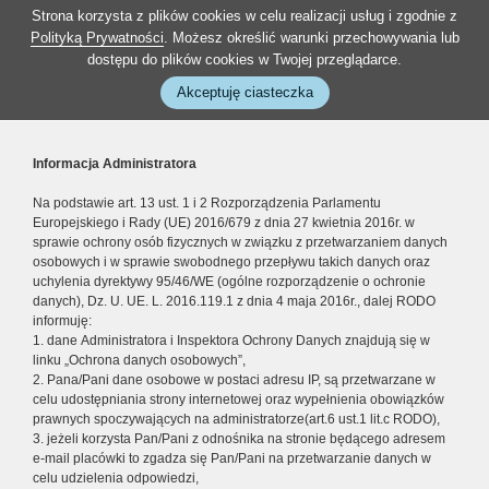
Strona korzysta z plików cookies w celu realizacji usług i zgodnie z
Polityką Prywatności
. Możesz określić warunki przechowywania lub
dostępu do plików cookies w Twojej przeglądarce.
Akceptuję ciasteczka
Informacja Administratora
Na podstawie art. 13 ust. 1 i 2 Rozporządzenia Parlamentu
Europejskiego i Rady (UE) 2016/679 z dnia 27 kwietnia 2016r. w
sprawie ochrony osób fizycznych w związku z przetwarzaniem danych
osobowych i w sprawie swobodnego przepływu takich danych oraz
uchylenia dyrektywy 95/46/WE (ogólne rozporządzenie o ochronie
danych), Dz. U. UE. L. 2016.119.1 z dnia 4 maja 2016r., dalej RODO
informuję:
1. dane Administratora i Inspektora Ochrony Danych znajdują się w
linku „Ochrona danych osobowych”,
2. Pana/Pani dane osobowe w postaci adresu IP, są przetwarzane w
celu udostępniania strony internetowej oraz wypełnienia obowiązków
prawnych spoczywających na administratorze(art.6 ust.1 lit.c RODO),
3. jeżeli korzysta Pan/Pani z odnośnika na stronie będącego adresem
e-mail placówki to zgadza się Pan/Pani na przetwarzanie danych w
celu udzielenia odpowiedzi,