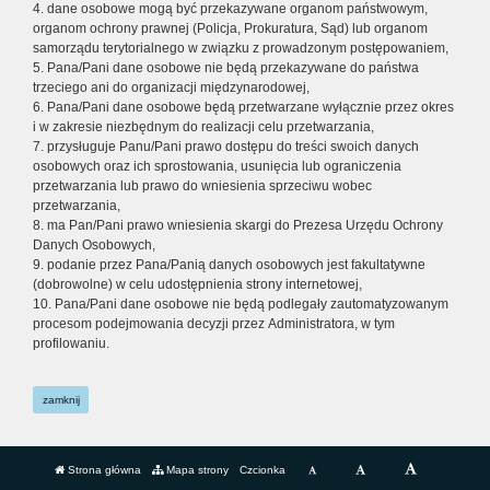
4. dane osobowe mogą być przekazywane organom państwowym,
organom ochrony prawnej (Policja, Prokuratura, Sąd) lub organom
samorządu terytorialnego w związku z prowadzonym postępowaniem,
5. Pana/Pani dane osobowe nie będą przekazywane do państwa
trzeciego ani do organizacji międzynarodowej,
6. Pana/Pani dane osobowe będą przetwarzane wyłącznie przez okres
i w zakresie niezbędnym do realizacji celu przetwarzania,
7. przysługuje Panu/Pani prawo dostępu do treści swoich danych
osobowych oraz ich sprostowania, usunięcia lub ograniczenia
przetwarzania lub prawo do wniesienia sprzeciwu wobec
przetwarzania,
8. ma Pan/Pani prawo wniesienia skargi do Prezesa Urzędu Ochrony
Danych Osobowych,
9. podanie przez Pana/Panią danych osobowych jest fakultatywne
(dobrowolne) w celu udostępnienia strony internetowej,
10. Pana/Pani dane osobowe nie będą podlegały zautomatyzowanym
procesom podejmowania decyzji przez Administratora, w tym
profilowaniu.
zamknij
Strona główna
Mapa strony
Czcionka